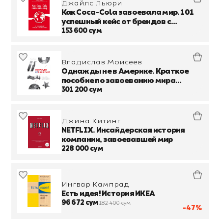
Джайлс Льюри
Как Coca-Cola завоевала мир. 101
успешный кейс от брендов с
мировым именем
153 600 сум
Владислав Моисеев
Однажды не в Америке. Краткое
пособие по завоеванию мира
подручными средствами
301 200 сум
Джина Китинг
NETFLIX. Инсайдерская история
компании, завоевавшей мир
228 000 сум
Ингвар Кампрад
Есть идея! История ИКЕА
96 672 сум
182 400 сум
-47%