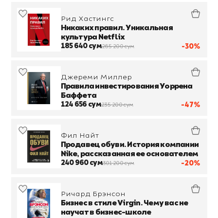
Рид Хастингс
Никаких правил. Уникальная
культура Netflix
185 640 сум
-30%
265 200 сум
Джереми Миллер
Правила инвестирования Уоррена
Баффета
124 656 сум
-47%
235 200 сум
Фил Найт
Продавец обуви. История компании
Nike, рассказанная ее основателем
240 960 сум
-20%
301 200 сум
Ричард Брэнсон
Бизнес в стиле Virgin. Чему вас не
научат в бизнес-школе