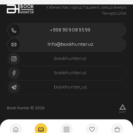
Узбекистан, город Ташкент, улица Амира
Темура 129А
+998 99 908 95 99
info@bookhunter.uz
bookhunter.uz
bookhunter.uz
bookhunter_uz
Book Hunter © 2026