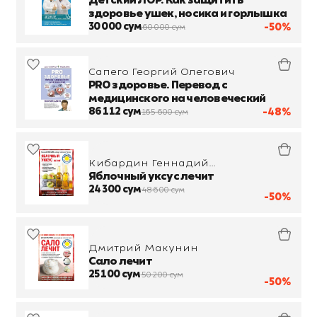
Детский ЛОР. Как защитить
здоровье ушек, носика и горлышка
30 000 сум
-50%
60 000 сум
Сапего Георгий Олегович
PRO здоровье. Перевод с
медицинского на человеческий
86 112 сум
-48%
165 600 сум
Кибардин Геннадий
Михайлович
Яблочный уксус лечит
24 300 сум
48 600 сум
-50%
Дмитрий Макунин
Сало лечит
25 100 сум
50 200 сум
-50%