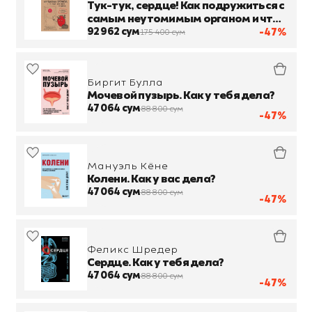
Тук-тук, сердце! Как подружиться с
самым неутомимым органом и что
будет, если этого не сделать
92 962 сум
-47%
175 400 сум
Биргит Булла
Мочевой пузырь. Как у тебя дела?
47 064 сум
88 800 сум
-47%
Мануэль Кёне
Колени. Как у вас дела?
47 064 сум
88 800 сум
-47%
Феликс Шредер
Сердце. Как у тебя дела?
47 064 сум
88 800 сум
-47%