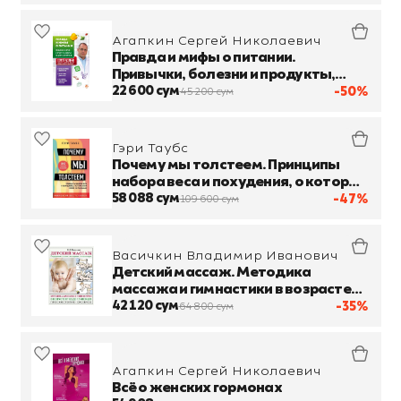
Агапкин Сергей Николаевич
Правда и мифы о питании.
Привычки, болезни и продукты,
которые не дают вам похудеть
22 600 сум
-50%
45 200 сум
Гэри Таубс
Почему мы толстеем. Принципы
набора веса и похудения, о которых
вам никто не рассказал
58 088 сум
-47%
109 600 сум
Васичкин Владимир Иванович
Детский массаж. Методика
массажа и гимнастики в возрасте
от 0,5 до 12 месяцев
42 120 сум
-35%
64 800 сум
Агапкин Сергей Николаевич
Всё о женских гормонах