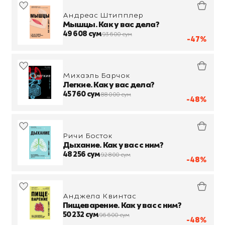
Андреас Штипплер
Мышцы. Как у вас дела?
49 608 сум
93 600 сум
-47%
Михаэль Барчок
Легкие. Как у вас дела?
45 760 сум
88 000 сум
-48%
Ричи Босток
Дыхание. Как у вас с ним?
48 256 сум
92 800 сум
-48%
Анджела Квинтас
Пищеварение. Как у вас с ним?
50 232 сум
96 600 сум
-48%