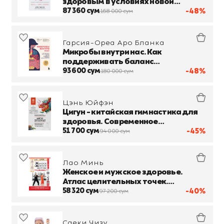
здоровым в условиях новой
реальности
87 360 сум
-48%
168 000 сум
Гарсия-Ореа Аро Бланка
Микробы внутри нас. Как
поддерживать баланс
микрофлоры кишечника для
93 600 сум
-48%
180 000 сум
идеального пищеварения
Цэнь Юйфэн
Цигун - китайская гимнастика для
здоровья. Современное
руководство по древней методике
51 700 сум
-45%
94 000 сум
исцеления
Лао Минь
Женское и мужское здоровье.
Атлас целительных точек.
Упражнения и приемы восточной
58 320 сум
-40%
97 200 сум
медицины
Саеки Чизу