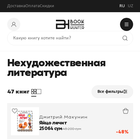
Доставка
Оплата
Скидки
RU
UZ
Нехудожественная
литература
47 книг
Все фильтры
Дмитрий Макунин
Яйцо лечит
25 064 сум
48 200 сум
-48%