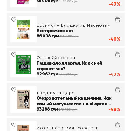
54 908 сум
103 600 сум
-47%
Васичкин Владимир Иванович
Все про массаж
86 008 сум
165 400 сум
-48%
Ольга Жоголева
Пищевая аллергия. Как с ней
справиться?
92 962 сум
-47%
175 400 сум
Джулия Эндерс
Очаровательный кишечник. Как
самый могущественный орган
управляет нами
93 288 сум
-48%
179 400 сум
Йоханнес Х. фон Борстель