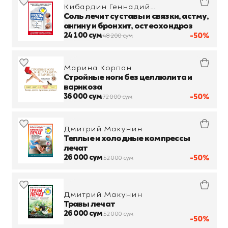
Кибардин Геннадий
Михайлович
Соль лечит суставы и связки, астму,
ангину и бронхит, остеохондроз
24 100 сум
-50%
48 200 сум
Марина Корпан
Стройные ноги без целлюлита и
варикоза
36 000 сум
-50%
72 000 сум
Дмитрий Макунин
Теплые и холодные компрессы
лечат
26 000 сум
-50%
52 000 сум
Дмитрий Макунин
Травы лечат
26 000 сум
52 000 сум
-50%