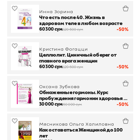
Инна Зорина
Что есть после 40. Жизнь в
здоровом теле в любом возрасте
60 300 сум
-50%
120 600 сум
Кристина Фогацци
Целлюлит. Циничный оберег от
главного врага женщин
60 300 сум
-50%
120 600 сум
Оксана Зубкова
Обнаженные гормоны. Курс
пробуждения гармонии здоровья и
тела
30 000 сум
-50%
60 000 сум
Мясникова Ольга Халиловна
Как оставаться Женщиной до 100
лет