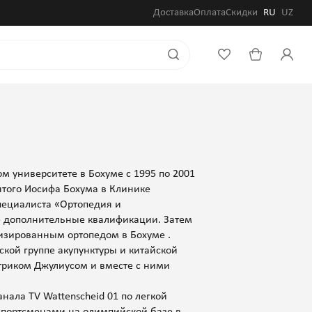
Доставка
Оплата
Скидки
RU
UZ
м университете в Бохуме с 1995 по 2001
вятого Иосифа Бохума в Клинике
специалиста «Ортопедия и
е дополнительные квалификации. Затем
ализированным ортопедом в Бохуме .
ской группе акупунктуры и китайской
триком Джулиусом и вместе с ними
нала TV Wattenscheid 01 по легкой