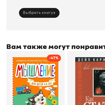
Выбрать книгу
Вам также могут понрави
-47%
Мышление
Как стать счас
Автор
Светлана Шкляревская
Автор
Издательство
Эксмодетство
Издательство
По