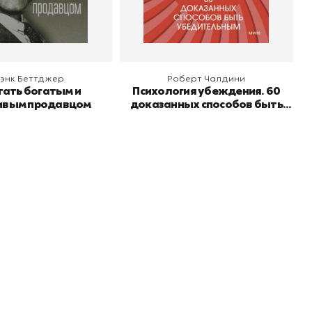
 корзину
В корзину
энк Беттджер
Роберт Чалдини
тать богатым и
Психология убеждения. 60
ивым продавцом
доказанных способов быть
убедительным