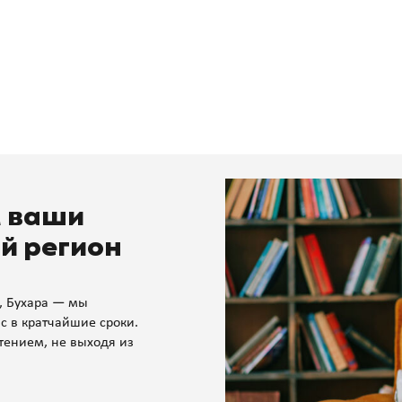
м ваши
й регион
, Бухара — мы
с в кратчайшие сроки.
тением, не выходя из