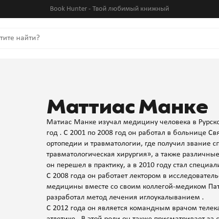
Book Hunter - Твой любимый книжный
Маттиас Манке
Матиас Манке изучал медицину человека в Рурско
год . С 2001 по 2008 год он работал в больнице С
ортопедии и травматологии, где получил звание 
травматологическая хирургия», а также различны
он перешел в практику, а в 2010 году стал специ
С 2008 года он работает лектором в исследователь
медицины вместе со своим коллегой-медиком Па
разработал метод лечения иглоукалыванием .
С 2012 года он является командным врачом телека