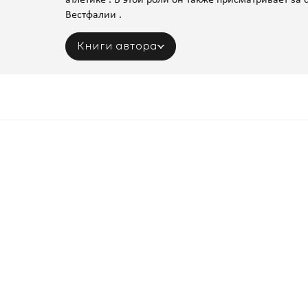
атлетике . В этой роли он также присматривает з
Вестфалии .
Книги автора