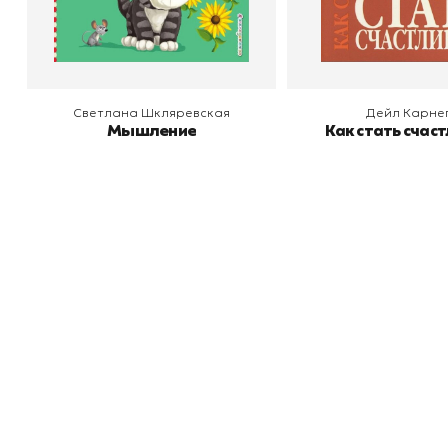
В корзину
В корзину
Светлана Шкляревская
Дейл Карне
Мышление
Как стать счас
Книжный
П