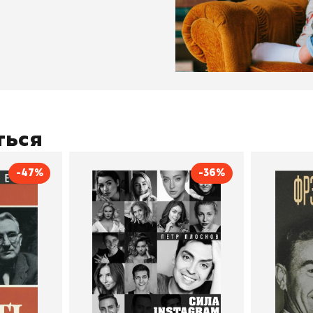
ться
-47%
-36%
тливым
Сила Instagram. Простой
Как с
путь к миллиону
счастл
Дейл Карнеги
пурри, Минск
подписчиков
Автор
Петр Плосков
Автор
Издательство
Бомбора
Издательств