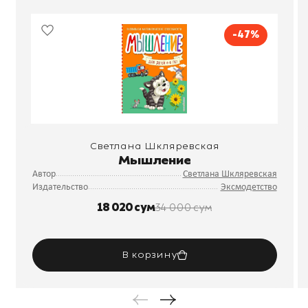
-47%
Светлана Шкляревская
Мышление
Автор
Светлана Шкляревская
Издательство
Эксмодетство
18 020 сум
34 000 сум
В корзину