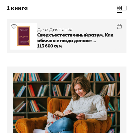
1 книга
Джо Диспенза
Сверхъестественный разум. Как
обычные люди делают
невозможное с помощью силы
113 600 сум
подсознания