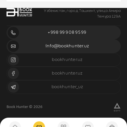
Узбекистан, город Ташкент, улица Амира
Темура 129А
+998 99 908 95 99
info@bookhunter.uz
bookhunter.uz
bookhunter.uz
bookhunter_uz
Book Hunter © 2026