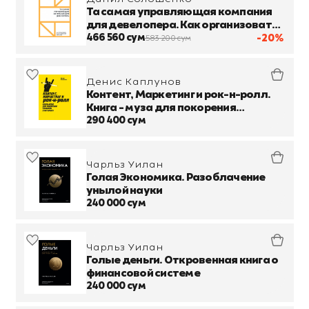
Та самая управляющая компания
для девелопера. Как организовать
работу сервисной компании
466 560 сум
-20%
583 200 сум
Денис Каплунов
Контент, Маркетинг и рок-н-ролл.
Книга - муза для покорения
клиентов в интернете
290 400 сум
Чарльз Уилан
Голая Экономика. Разоблачение
унылой науки
240 000 сум
Чарльз Уилан
Голые деньги. Откровенная книга о
финансовой системе
240 000 сум