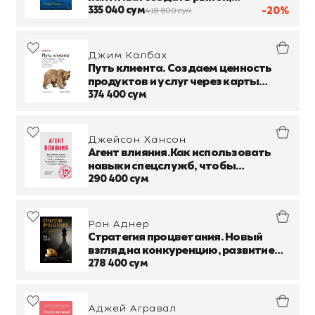
свободный от других игроков
335 040 сум
-20%
418 800 сум
Джим Калбах
Путь клиента. Создаем ценность
продуктов и услуг через карты
путей, блупринты и другие
374 400 сум
инструменты
Джейсон Хансон
Агент влияния.Как использовать
навыки спецслужб, чтобы
убеждать, продавать и строить
290 400 сум
успешный бизнес
Рон Аднер
Стратегия процветания. Новый
взгляд на конкуренцию, развитие
бизнес-экосистемы и лидерство
278 400 сум
Аджей Агравал