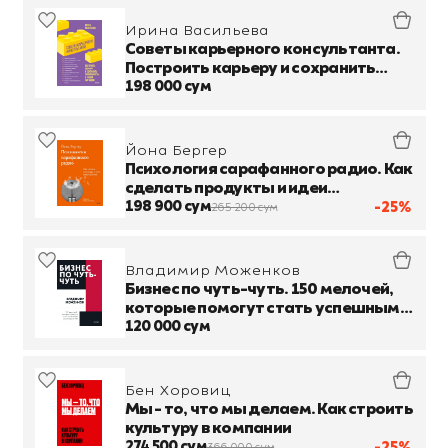
Ирина Васильева
Советы карьерного консультанта.
Построить карьеру и сохранить
стабильность в любой ситуации
198 000 сум
Йона Бергер
Психология сарафанного радио. Как
сделать продукты и идеи
популярными
198 900 сум
-25%
265 200 сум
Владимир Моженков
Бизнес по чуть-чуть. 150 мелочей,
которые помогут стать успешным
руководителем
120 000 сум
Бен Хоровиц
Мы - то, что мы делаем. Как строить
культуру в компании
274 500 сум
-25%
366 000 сум