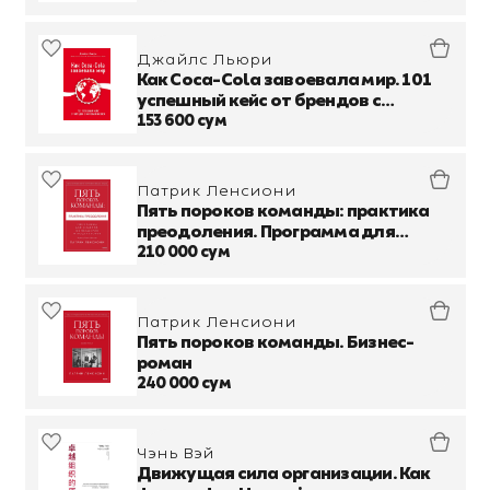
лица
Джайлс Льюри
Как Coca-Cola завоевала мир. 101
успешный кейс от брендов с
мировым именем
153 600 сум
Патрик Ленсиони
Пять пороков команды: практика
преодоления. Программа для
лидеров, менеджеров и
210 000 сум
модераторов
Патрик Ленсиони
Пять пороков команды. Бизнес-
роман
240 000 сум
Чэнь Вэй
Движущая сила организации. Как