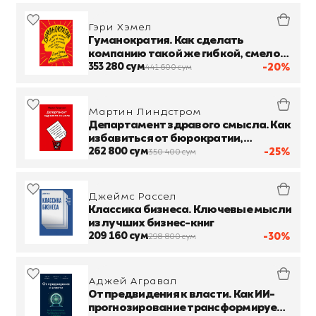
Гэри Хэмел
Гуманократия. Как сделать
компанию такой же гибкой, смелой
и креативной, как люди внутри нее
353 280 сум
-20%
441 600 сум
Мартин Линдстром
Департамент здравого смысла. Как
избавиться от бюрократии,
бессмысленных презентаций и
262 800 сум
-25%
350 400 сум
прочего корпоративного бреда
Джеймс Рассел
Классика бизнеса. Ключевые мысли
из лучших бизнес-книг
209 160 сум
-30%
298 800 сум
Аджей Агравал
От предвидения к власти. Как ИИ-
прогнозирование трансформирует