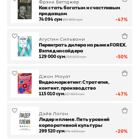
Фрэнк Беттджер
Как стать богатым и счастливым
продавцом
74 094 сум
-47%
139 800 сум
Агустин Сильвани
Переиграть дилера на рынке FOREX.
Взгляд инсайдера
129 000 сум
-50%
258 000 сум
Джон Моуат
Видеомаркетинг: Стратегия,
контент, производство
115 010 сум
-47%
217 000 сум
Дэйв Логан
Лидер и племя. Пять уровней
корпоративной культуры
299 520 сум
-20%
374 400 сум