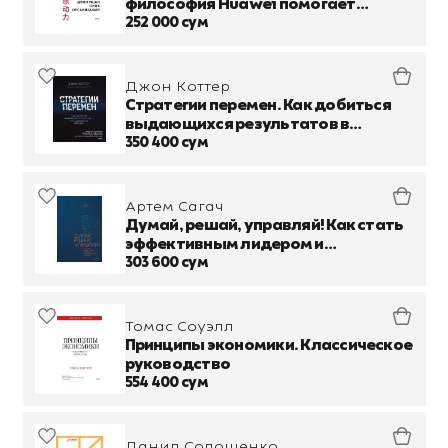
философия Huawei помогает
преодолевать кризисы и развивать
252 000 сум
бизнес
Джон Коттер
Стратегии перемен. Как добиться
выдающихся результатов в
нестабильные времена
350 400 сум
Артем Сагач
Думай, решай, управляй! Как стать
эффективным лидером и
оставаться им в кризис
303 600 сум
Томас Соуэлл
Принципы экономики. Классическое
руководство
554 400 сум
Данил Солошенко