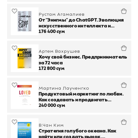
Рустам Агамалиев
От "Энигмы" до ChatGPT. Эволюция
искусственного интеллекта и
российские бизнес-кейсы
176 400 сум
Артем Вахрушев
Хочу свой бизнес. Предприниматель
за 72 часа
172 800 сум
Мартина Лаученгко
Продуктовый маркетинг по любви.
Как создавать и продвигать
продукты-бестселлеры
240 000 сум
В.Чан Ким
Стратегия голубого океана. Как
найти или создать рынок,