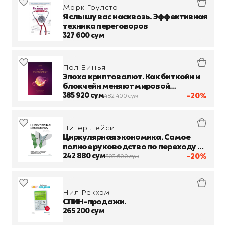
Марк Гоулстон
Я слышу вас насквозь. Эффективная
техника переговоров
327 600 сум
Пол Винья
Эпоха криптовалют. Как биткойн и
блокчейн меняют мировой
экономический порядок
385 920 сум
-20%
482 400 сум
Питер Лейси
Циркулярная экономика. Самое
полное руководство по переходу к
экономике замкнутого цикла
242 880 сум
-20%
303 600 сум
Нил Рекхэм
СПИН-продажи.
265 200 сум