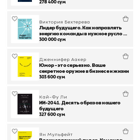
экономику и как использовать его
278 400 сум
силу в своих целях
Виктория Бехтерева
Лидер будущего. Как направлять
энергию команды в нужное русло с
помощью драйв-совещаний и
300 000 сум
фасилитации
Дженнифер Аакер
Юмор - это серьезно. Ваше
секретное оружие в бизнесе и жизни
303 600 сум
Кай-Фу Ли
ИИ-2041. Десять образов нашего
будущего
327 600 сум
Ян Мульфейт