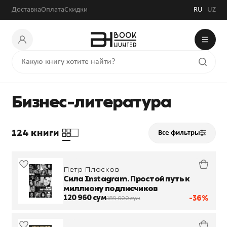
Доставка
Оплата
Скидки
RU
UZ
Бизнес-литература
124 книги
Все фильтры
Петр Плосков
Сила Instagram. Простой путь к
миллиону подписчиков
120 960 сум
-36%
189 000 сум