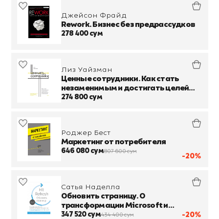
Джейсон Фрайд
Rework. Бизнес без предрассудков
278 400 сум
Лиз Уайзман
Ценные сотрудники. Как стать
незаменимым и достигать целей
вместе с компанией
274 800 сум
Роджер Бест
Маркетинг от потребителя
646 080 сум
807 600 сум
-20%
Сатья Наделла
Обновить страницу. О
трансформации Microsoft и
технологиях будущего от первого
347 520 сум
-20%
434 400 сум