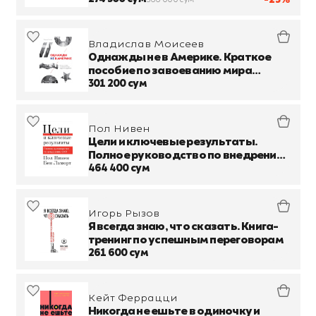
Владислав Моисеев
Однажды не в Америке. Краткое
пособие по завоеванию мира
подручными средствами
301 200 сум
Пол Нивен
Цели и ключевые результаты.
Полное руководство по внедрению
OKR
464 400 сум
Игорь Рызов
Я всегда знаю, что сказать. Книга-
тренинг по успешным переговорам
261 600 сум
Кейт Феррацци
Никогда не ешьте в одиночку и