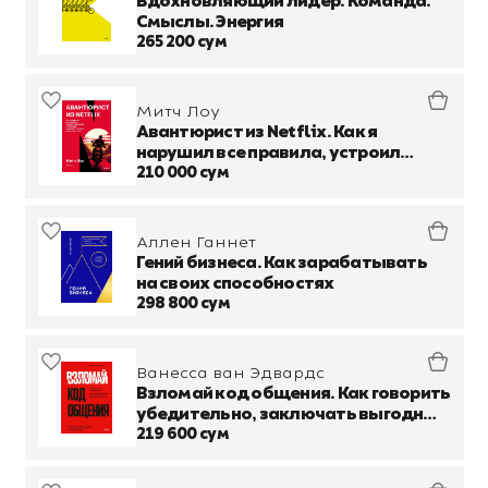
Вдохновляющий лидер. Команда.
Смыслы. Энергия
265 200 сум
Митч Лоу
Авантюрист из Netflix. Как я
нарушил все правила, устроил
переполох в Голливуде и изменил
210 000 сум
будущее видеоиндустрии
Аллен Ганнет
Гений бизнеса. Как зарабатывать
на своих способностях
298 800 сум
Ванесса ван Эдвардс
Взломай код общения. Как говорить
убедительно, заключать выгодные
сделки и влиять на людей
219 600 сум