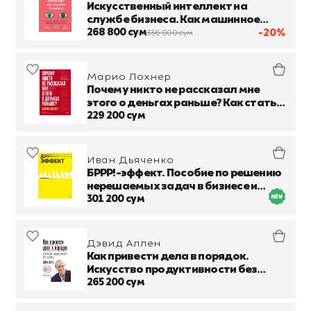
Искусственный интеллект на
службе бизнеса. Как машинное
прогнозирование помогает
268 800 сум
-20%
336 000 сум
принимать решения
Марио Лохнер
Почему никто не рассказал мне
этого о деньгах раньше? Как стать
финансово непобедимым
229 200 сум
Иван Дьяченко
БРРР!-эффект. Пособие по решению
нерешаемых задач в бизнесе и
жизни
301 200 сум
Дэвид Аллен
Как привести дела в порядок.
Искусство продуктивности без
стресса
265 200 сум