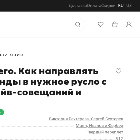
Доставка
Оплата
Скидки
RU
UZ
силитации
го. Как направлять
нды в нужное русло с
йв-совещаний и
и
Виктория Бехтерева
, Сергей Бехтерев
Манн, Иванов и Фербер
Твердый переплет
312