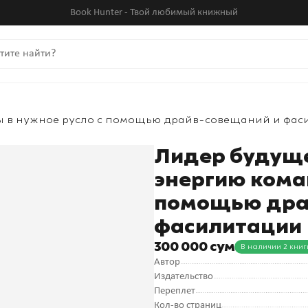
Book Hunter - Твой любимый книжный
ы в нужное русло с помощью драйв-совещаний и фа
Лидер будуще
энергию кома
помощью дра
фасилитации
300 000 сум
В наличии 2 книг
Автор
Издательство
Переплет
Кол-во страниц