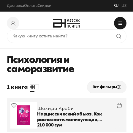
Доставка
Оплата
Скидки
RU
UZ
Психология и
саморазвитие
1 книга
Все фильтры
Шахида Араби
Нарциссический абьюз. Как
распознать манипуляции,
разорвать травмирующую связь и
210 000 сум
вернуть контроль над своей