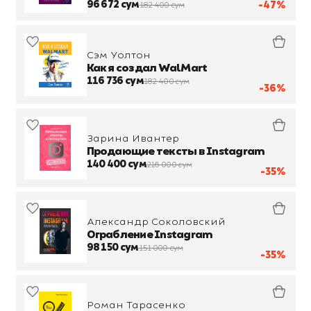
бумажник
96 672 сум
-47%
182 400 сум
Сэм Уолтон
Как я создал WalMart
116 736 сум
182 400 сум
-36%
Зарина Ивантер
Продающие тексты в Instagram
140 400 сум
216 000 сум
-35%
Александр Соколовский
Ограбление Instagram
98 150 сум
151 000 сум
-35%
Роман Тарасенко