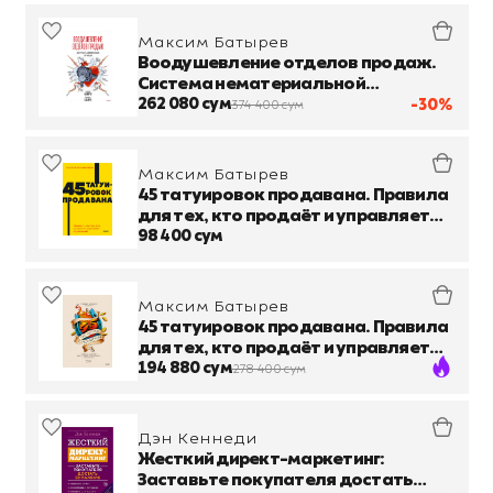
Максим Батырев
Воодушевление отделов продаж.
Система нематериальной
мотивации
262 080 сум
-30%
374 400 сум
Максим Батырев
45 татуировок продавана. Правила
для тех, кто продаёт и управляет
продажами
98 400 сум
Максим Батырев
45 татуировок продавана. Правила
для тех, кто продаёт и управляет
продажами
194 880 сум
278 400 сум
Дэн Кеннеди
Жесткий директ-маркетинг:
Заставьте покупателя достать