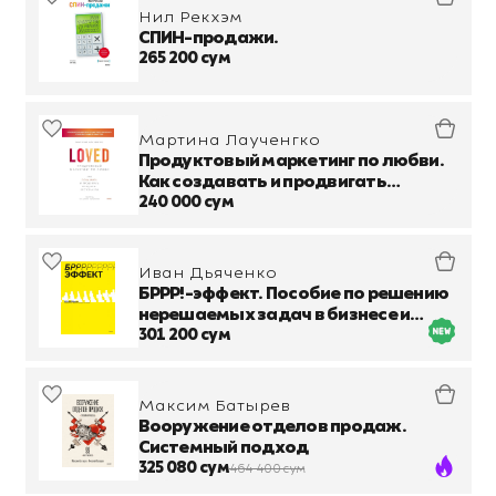
Нил Рекхэм
СПИН-продажи.
265 200 сум
Мартина Лаученгко
Продуктовый маркетинг по любви.
Как создавать и продвигать
продукты-бестселлеры
240 000 сум
Иван Дьяченко
БРРР!-эффект. Пособие по решению
нерешаемых задач в бизнесе и
жизни
301 200 сум
Максим Батырев
Вооружение отделов продаж.
Системный подход
325 080 сум
464 400 сум