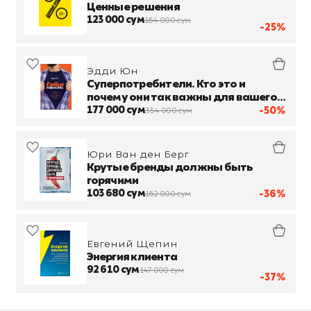
Ценные решения
123 000 сум
164 000 сум
-25%
Эдди Юн
Суперпотребители. Кто это и
почему они так важны для вашего
бизнеса
177 000 сум
-50%
354 000 сум
Юри Ван ден Берг
Крутые бренды должны быть
горячими
103 680 сум
-36%
162 000 сум
Евгений Щепин
Энергия клиента
92 610 сум
147 000 сум
-37%