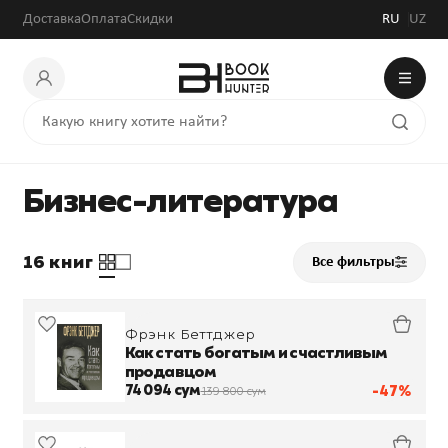
Доставка
Оплата
Скидки
RU
UZ
Бизнес-литература
16 книг
Все фильтры
Фрэнк Беттджер
Как стать богатым и счастливым
продавцом
74 094 сум
-47%
139 800 сум