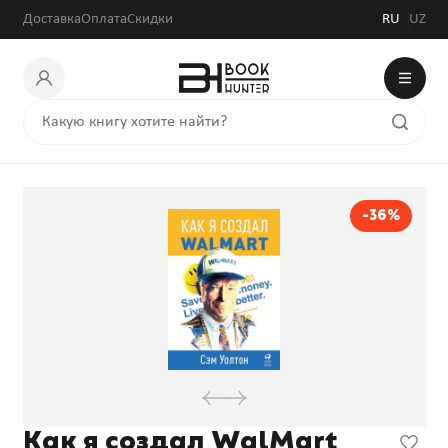
Доставка
Оплата
Скидки
RU
UZ
-36%
Как я создал WalMart