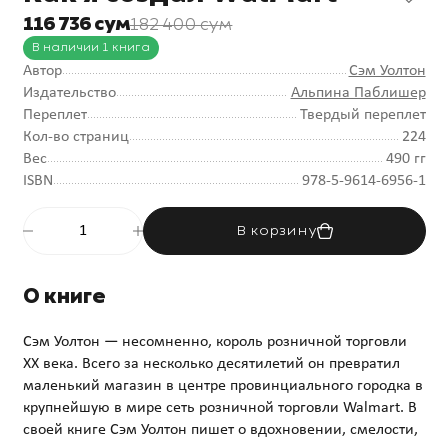
116 736 сум
182 400 сум
В наличии 1 книга
Автор
Сэм Уолтон
Издательство
Альпина Паблишер
Переплет
Твердый переплет
Кол-во страниц
224
Вес
490 гг
ISBN
978-5-9614-6956-1
В корзину
О книге
Сэм Уолтон — несомненно, король розничной торговли
XX века. Всего за несколько десятилетий он превратил
маленький магазин в центре провинциального городка в
крупнейшую в мире сеть розничной торговли Walmart. В
своей книге Сэм Уолтон пишет о вдохновении, смелости,