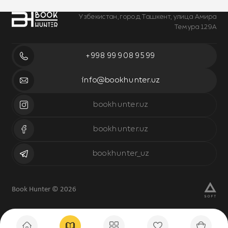
Узбекистан, город Ташкент, улица Амира
Темура 129А
+998 99 908 95 99
info@bookhunter.uz
bookhunter.uz
bookhunter.uz
bookhunter_uz
Book Hunter © 2026