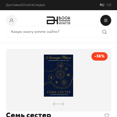
Доставка
Оплата
Скидки
RU
UZ
-36%
Семь сестер