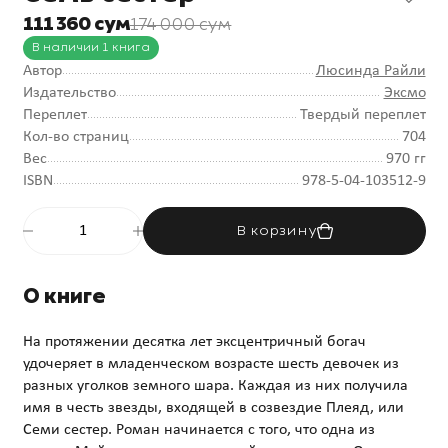
111 360 сум
174 000 сум
В наличии 1 книга
Автор
Люсинда Райли
Издательство
Эксмо
Переплет
Твердый переплет
Кол-во страниц
704
Вес
970 гг
ISBN
978-5-04-103512-9
В корзину
О книге
На протяжении десятка лет эксцентричный богач
удочеряет в младенческом возрасте шесть девочек из
разных уголков земного шара. Каждая из них получила
имя в честь звезды, входящей в созвездие Плеяд, или
Семи сестер. Роман начинается с того, что одна из