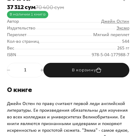
37 312 сум
70 400 сум
В наличии 1 книга
Автор
Джейн Остин
Издательство
Эксмо
Переплет
Мягкий переплет
Кол-во страниц
544
Вес
265 гг
ISBN
978-5-04-177988-7
В корзину
О книге
Джейн Остен по праву считают первой леди английской
литературы. Ее произведения обязательны для изучения
во всех колледжах и университетах Великобритании. Ее
книги являются признанными шедеврами и покоряют
искренностью и простотой сюжета. "Эмма" - самое едкое,