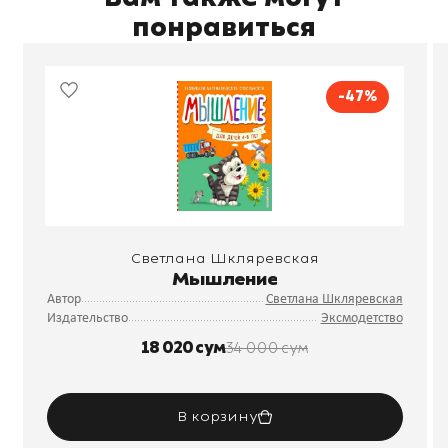
понравиться
-47%
Светлана Шкляревская
Мышление
Автор
Светлана Шкляревская
Издательство
Эксмодетство
18 020 сум
34 000 сум
В корзину