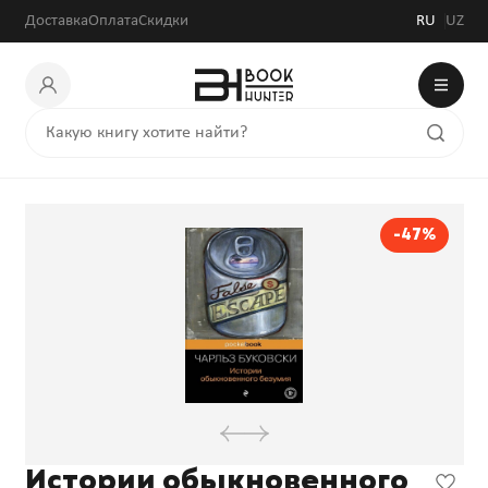
Доставка
Оплата
Скидки
RU
UZ
-47%
Истории обыкновенного