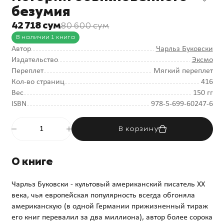
безумия
42 718 сум
80 600 сум
В наличии 1 книга
Автор
Чарльз Буковски
Издательство
Эксмо
Переплет
Мягкий переплет
Кол-во страниц
416
Вес
150 гг
ISBN
978-5-699-60247-6
В корзину
О книге
Чарльз Буковски - культовый американский писатель XX
века, чья европейская популярность всегда обгоняла
американскую (в одной Германии прижизненный тираж
его книг перевалил за два миллиона), автор более сорока