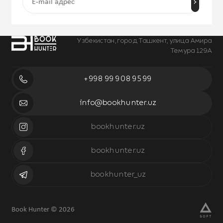
Узбекистан, город Ташкент, улица Амира
Темура 129А
+998 99 908 95 99
info@bookhunter.uz
bookhunter.uz
bookhunter.uz
bookhunter_uz
Book Hunter © 2026