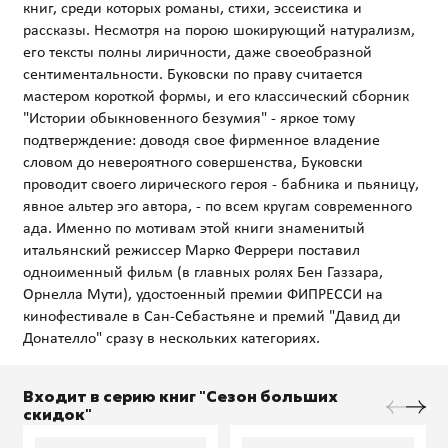
книг, среди которых романы, стихи, эссеистика и
рассказы. Несмотря на порою шокирующий натурализм,
его тексты полны лиричности, даже своеобразной
сентиментальности. Буковски по праву считается
мастером короткой формы, и его классический сборник
"Истории обыкновенного безумия" - яркое тому
подтверждение: доводя свое фирменное владение
словом до невероятного совершенства, Буковски
проводит своего лирического героя - бабника и пьяницу,
явное альтер эго автора, - по всем кругам современного
ада. Именно по мотивам этой книги знаменитый
итальянский режиссер Марко Феррери поставил
одноименный фильм (в главных ролях Бен Газзара,
Орнелла Мути), удостоенный премии ФИПРЕССИ на
кинофестивале в Сан-Себастьяне и премий "Давид ди
Входит в серию книг "Сезон больших
скидок"