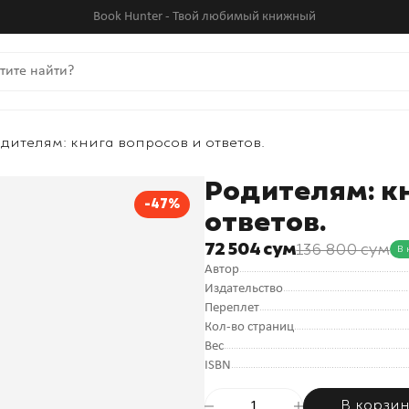
Book Hunter - Твой любимый книжный
дителям: книга вопросов и ответов.
Родителям: кн
-47%
ответов.
72 504 сум
136 800 сум
В 
Автор
Издательство
Переплет
Кол-во страниц
Вес
ISBN
В корзи