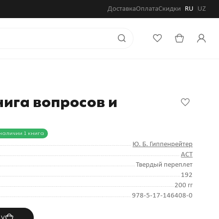
Доставка
Оплата
Скидки
RU
UZ
ига вопросов и
наличии 1 книга
Ю. Б. Гиппенрейтер
АСТ
Твердый переплет
192
200 гг
978-5-17-146408-0
ну