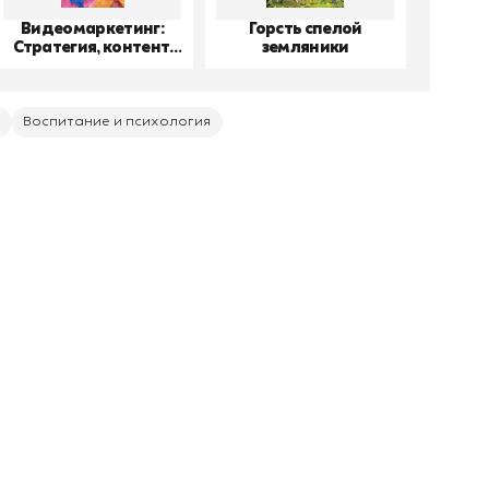
Видеомаркетинг:
Горсть спелой
До
Стратегия, контент,
земляники
производство
Воспитание и психология