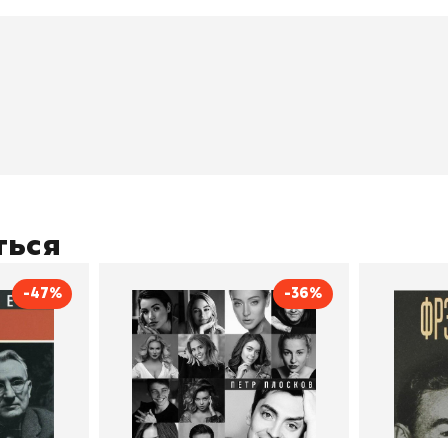
окупателям
Подборки
Витрина
ичный кабинет
"Просто о сложном"
Book Hunt
оставка
"Магия Сказок"
Хиты про
плата
"Волшебный мир комиксов"
Новинки
кидки
"Новое поступление"
Скидки
(дополняется)
ться
-47%
-36%
тливым
Сила Instagram. Простой
Как с
путь к миллиону
счастл
Дейл Карнеги
пурри, Минск
подписчиков
Автор
Петр Плосков
Автор
Издательство
Бомбора
Издательств