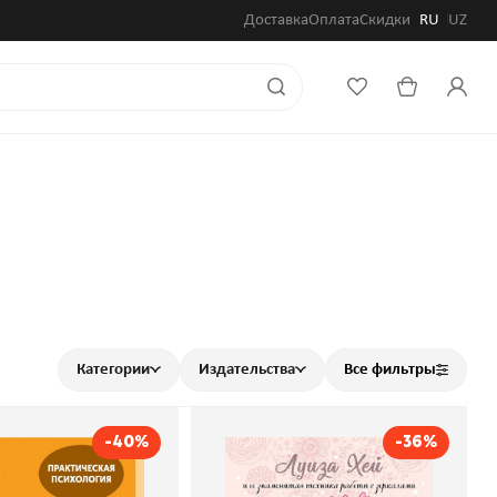
Доставка
Оплата
Скидки
RU
UZ
Категории
Издательства
Все фильтры
-40%
-36%
нальный баланс.
Стань счастливым за 21