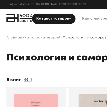
График работы: 09:30-18:00 Пн-ПТ
+998 99 908 95 99
Каталог товаров
Главная
Каталог категорий
Психология и самораз
Психология и само
9 книг
Обними меня крепче. 7
С любовью к се