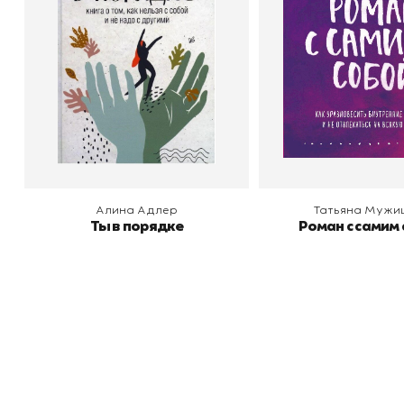
В корзину
В корзину
Алина Адлер
Татьяна Мужи
Ты в порядке
Роман с самим
Книжный
П