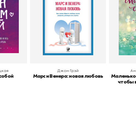
Издательство
София
Издательств
В корзину
В
цкая
Джон Грэй
Ан
 собой
Марс и Венера: новая любовь
Маленькое
чтобы 
окупателям
Подборки
Витрина