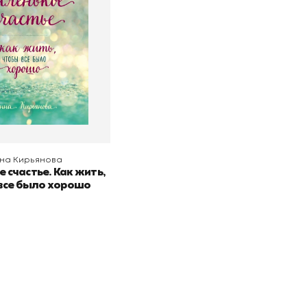
о
Бомбора
 корзину
на Кирьянова
 счастье. Как жить,
все было хорошо