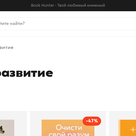
Book Hunter - Твой любимый книжный
витие
развитие
-47%
бе: Как
Очисти свой разум. Как
Эмоцио