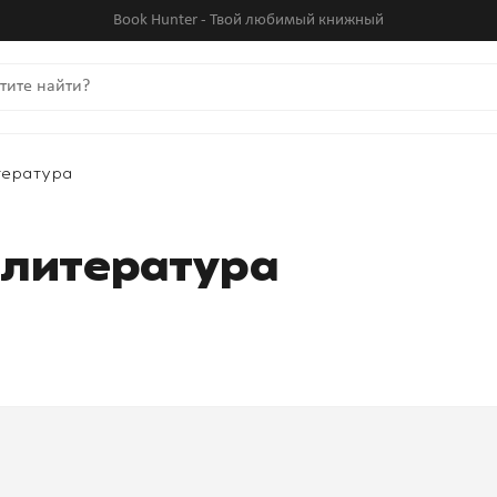
Book Hunter - Твой любимый книжный
тература
 литература