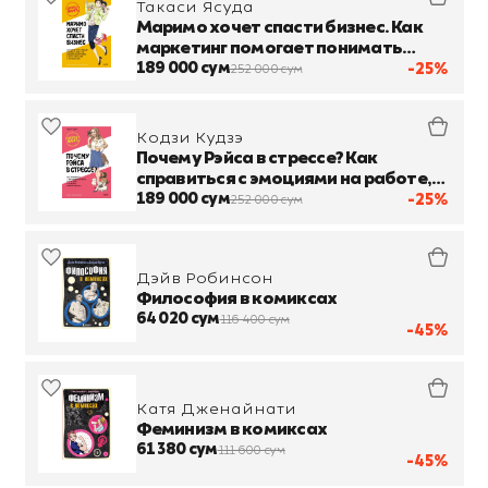
Такаси Ясуда
Маримо хочет спасти бизнес. Как
маркетинг помогает понимать
клиентов, обходить конкурентов и
189 000 сум
-25%
252 000 сум
вести компанию к процветанию
Кодзи Кудзэ
Почему Рэйса в стрессе? Как
справиться с эмоциями на работе,
найти себя и раскрыть свой
189 000 сум
-25%
252 000 сум
потенциал
Дэйв Робинсон
Философия в комиксах
64 020 сум
116 400 сум
-45%
Катя Дженайнати
Феминизм в комиксах
61 380 сум
111 600 сум
-45%