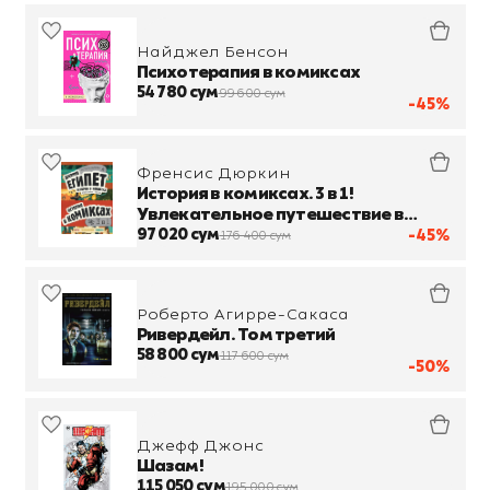
Найджел Бенсон
Психотерапия в комиксах
54 780 сум
99 600 сум
-45%
Френсис Дюркин
История в комиксах. 3 в 1!
Увлекательное путешествие в
прошлое в картинках и играх!
97 020 сум
-45%
176 400 сум
Роберто Агирре-Сакаса
Ривердейл. Том третий
58 800 сум
117 600 сум
-50%
Джефф Джонс
Шазам!
115 050 сум
195 000 сум