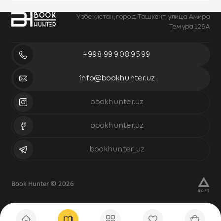
Узбекистан, город Ташкент, улица Амира
Темура 129А
+998 99 908 95 99
info@bookhunter.uz
bookhunter.uz
bookhunter.uz
bookhunter_uz
Book Hunter © 2026