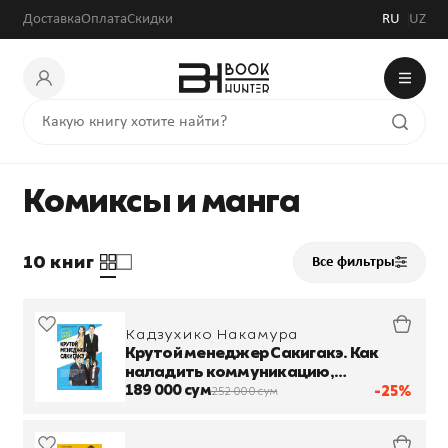
Доставка
Оплата
Скидки
RU
UZ
Комиксы и манга
10 книг
Все фильтры
Кадзухико Накамура
Крутой менеджер Сакигакэ. Как
наладить коммуникацию,
преодолеть сопротивление
189 000 сум
-25%
252 000 сум
переменам и привести команду к
успеху