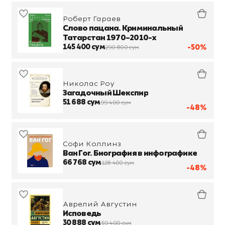
Роберт Гараев
Слово пацана. Криминальный
Татарстан 1970–2010-х
145 400 сум
-50%
290 800 сум
Николас Роу
Загадочный Шекспир
51 688 сум
99 400 сум
-48%
Софи Коллинз
Ван Гог. Биография в инфографике
66 768 сум
128 400 сум
-48%
Аврелий Августин
Исповедь
30 888 сум
59 400 сум