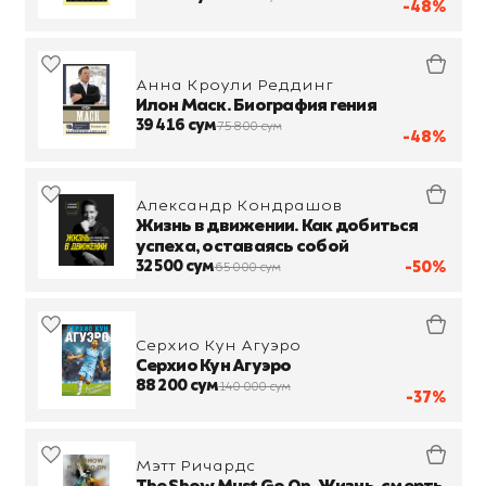
-48%
Анна Кроули Реддинг
Илон Маск. Биография гения
39 416 сум
75 800 сум
-48%
Александр Кондрашов
Жизнь в движении. Как добиться
успеха, оставаясь собой
32 500 сум
-50%
65 000 сум
Серхио Кун Агуэро
Серхио Кун Агуэро
88 200 сум
140 000 сум
-37%
Мэтт Ричардс