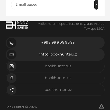
Узбекистан, город Ташкент, улица Амира
Темура 129А
+998 99 908 95 99
info@bookhunter.uz
bookhunter.uz
bookhunter.uz
bookhunter_uz
Book Hunter © 2026