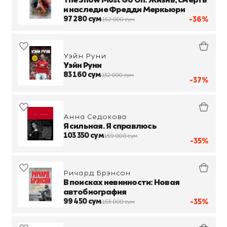
The Show Must Go On. Жизнь, смерть
и наследие Фредди Меркьюри
97 280 сум
-36%
152 000 сум
Уэйн Руни
Уэйн Руни
83 160 сум
132 000 сум
-37%
Анна Седокова
Я сильная. Я справлюсь
103 350 сум
159 000 сум
-35%
Ричард Брэнсон
В поисках невинности: Новая
автобиография
99 450 сум
-35%
153 000 сум