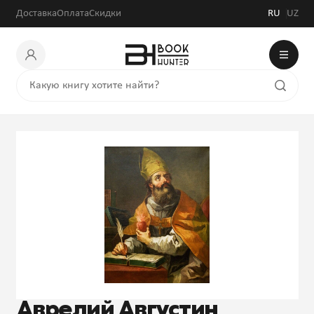
Доставка
Оплата
Скидки
RU
UZ
Аврелий Августин