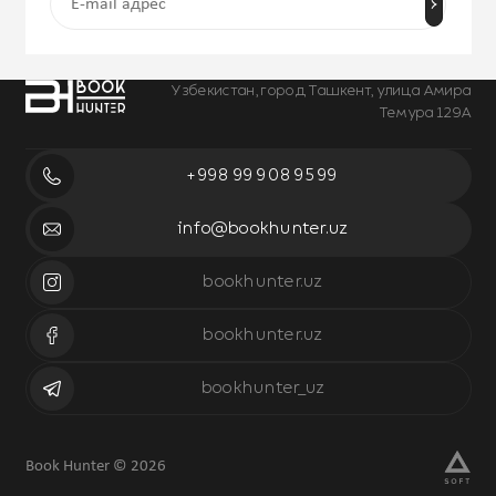
Узбекистан, город Ташкент, улица Амира
Темура 129А
+998 99 908 95 99
info@bookhunter.uz
bookhunter.uz
bookhunter.uz
bookhunter_uz
Book Hunter © 2026