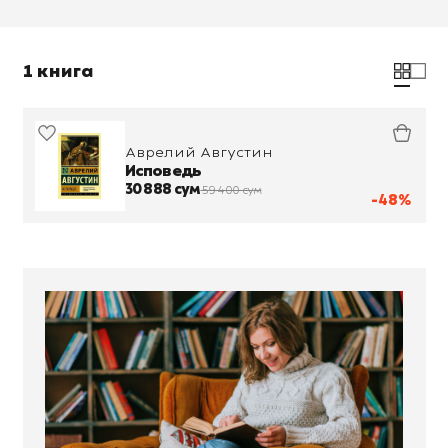
1 книга
Аврелий Августин
Исповедь
30 888 сум
59 400 сум
-48%