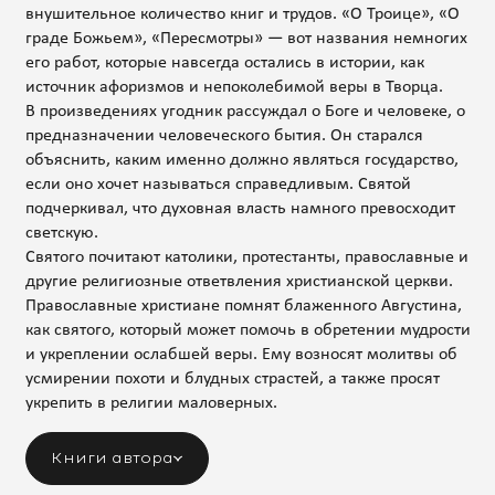
внушительное количество книг и трудов. «О Троице», «О
граде Божьем», «Пересмотры» — вот названия немногих
его работ, которые навсегда остались в истории, как
источник афоризмов и непоколебимой веры в Творца.
В произведениях угодник рассуждал о Боге и человеке, о
предназначении человеческого бытия. Он старался
объяснить, каким именно должно являться государство,
если оно хочет называться справедливым. Святой
подчеркивал, что духовная власть намного превосходит
светскую.
Святого почитают католики, протестанты, православные и
другие религиозные ответвления христианской церкви.
Православные христиане помнят блаженного Августина,
как святого, который может помочь в обретении мудрости
и укреплении ослабшей веры. Ему возносят молитвы об
усмирении похоти и блудных страстей, а также просят
укрепить в религии маловерных.
Книги автора