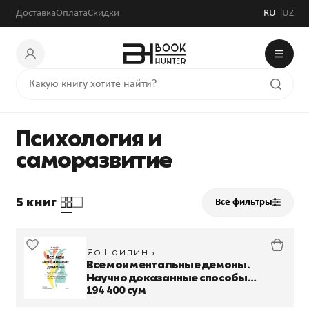
Доставка
Оплата
Скидки
RU
UZ
Психология и
саморазвитие
5 книг
Все фильтры
Яо Наилинь
Все мои ментальные демоны.
Научно доказанные способы
борьбы с депрессией, бессонницей,
194 400 сум
СДВГ, тревожным, биполярным и