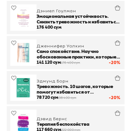
другими расст
Дэниел Гоулман
Эмоциональная устойчивость.
Снизить тревожность и избавиться
от навязчивых мыслей с помощью
176 400 сум
медитации
Дженнифер Уолкин
Само спокойствие. Научно
обоснованные практики, которые
помогут справиться с напряжением
141 120 сум
-20%
176 400 сум
Эдмунд Борн
Тревожность. 10 шагов, которые
помогут избавиться от
беспокойства
78 720 сум
-20%
98 400 сум
Дэвид Бернс
Терапия беспокойства
117 660 сум
222 000 сум