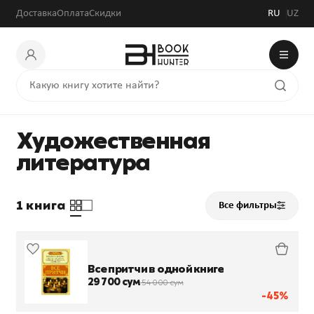
Доставка
Оплата
Скидки
RU
UZ
Художественная
литература
1 книга
Все фильтры
Все притчи в одной книге
29 700 сум
54 000 сум
-45%