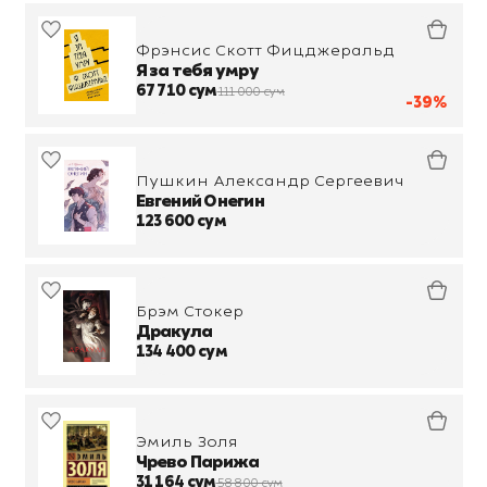
Фрэнсис Скотт Фицджеральд
Я за тебя умру
67 710 сум
111 000 сум
-39%
Пушкин Александр Сергеевич
Евгений Онегин
123 600 сум
Брэм Стокер
Дракула
134 400 сум
Эмиль Золя
Чрево Парижа
31 164 сум
58 800 сум