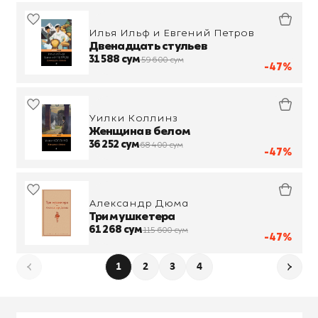
Илья Ильф и Евгений Петров
Двенадцать стульев
31 588 сум
59 600 сум
-47%
Уилки Коллинз
Женщина в белом
36 252 сум
68 400 сум
-47%
Александр Дюма
Три мушкетера
61 268 сум
115 600 сум
-47%
1
2
3
4