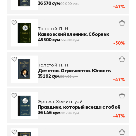
36 570 сум
69 000 сум
-47%
Толстой Л. Н.
Кавказский пленник. Сборник
45 500 сум
65 000 сум
-30%
Толстой Л. Н.
Детство. Отрочество. Юность
35 192 сум
66 400 сум
-47%
Эрнест Хемингуэй
Праздник, который всегда с тобой
36 146 сум
68 200 сум
-47%