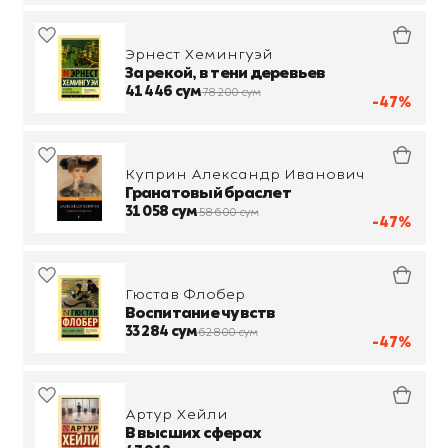
Эрнест Хемингуэй
За рекой, в тени деревьев
41 446 сум
78 200 сум
-47%
Куприн Александр Иванович
Гранатовый браслет
31 058 сум
58 600 сум
-47%
Гюстав Флобер
Воспитание чувств
33 284 сум
62 800 сум
-47%
Артур Хейли
В высших сферах