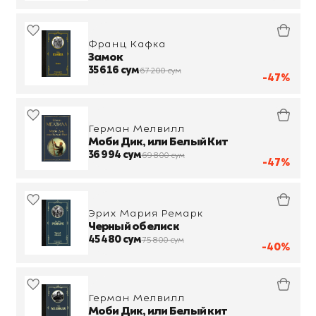
Франц Кафка
Замок
35 616 сум
67 200 сум
-47%
Герман Мелвилл
Моби Дик, или Белый Кит
36 994 сум
69 800 сум
-47%
Эрих Мария Ремарк
Черный обелиск
45 480 сум
75 800 сум
-40%
Герман Мелвилл
Моби Дик, или Белый кит