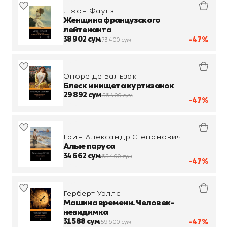
Джон Фаулз
Женщина французского
лейтенанта
38 902 сум
-47%
73 400 сум
Оноре де Бальзак
Блеск и нищета куртизанок
29 892 сум
56 400 сум
-47%
Грин Александр Степанович
Алые паруса
34 662 сум
65 400 сум
-47%
Герберт Уэллс
Машина времени. Человек-
невидимка
31 588 сум
-47%
59 600 сум