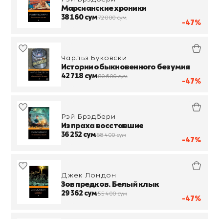
Марсианские хроники
38 160 сум
72 000 сум
-47%
Чарльз Буковски
Истории обыкновенного безумия
42 718 сум
80 600 сум
-47%
Рэй Брэдбери
Из праха восставшие
36 252 сум
68 400 сум
-47%
Джек Лондон
Зов предков. Белый клык
29 362 сум
55 400 сум
-47%