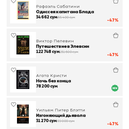
Рафаэль Сабатини
Одиссея капитана Блада
34 662 сум
65 400 сум
-47%
Виктор Пелевин
Путешествие в Элевсин
122 748 сум
231 600 сум
-47%
Агата Кристи
Ночь без конца
78 200 сум
Уильям Питер Блэтти
Изгоняющий дьявола
31 270 сум
59 000 сум
-47%