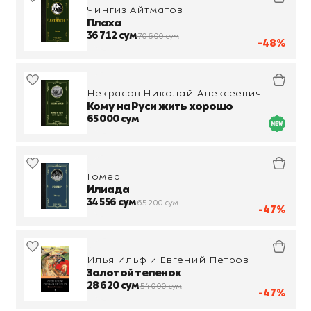
Чингиз Айтматов
Плаха
36 712 сум
70 600 сум
-48%
Некрасов Николай Алексеевич
Кому на Руси жить хорошо
65 000 сум
Гомер
Илиада
34 556 сум
65 200 сум
-47%
Илья Ильф и Евгений Петров
Золотой теленок
28 620 сум
54 000 сум
-47%