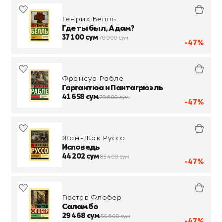
Генрих Бёлль
Где ты был, Адам?
37 100 сум
70 000 сум
-47%
Франсуа Рабле
Гаргантюа и Пантагрюэль
41 658 сум
78 600 сум
-47%
Жан-Жак Руссо
Исповедь
44 202 сум
83 400 сум
-47%
Гюстав Флобер
Саламбо
29 468 сум
55 600 сум
-47%