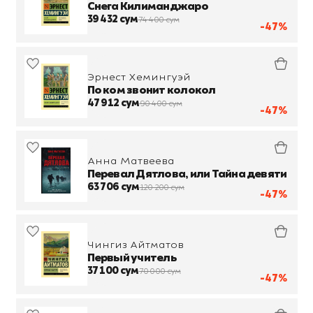
Снега Килиманджаро
39 432 сум
74 400 сум
-47%
Эрнест Хемингуэй
По ком звонит колокол
47 912 сум
90 400 сум
-47%
Анна Матвеева
Перевал Дятлова, или Тайна девяти
63 706 сум
120 200 сум
-47%
Чингиз Айтматов
Первый учитель
37 100 сум
70 000 сум
-47%