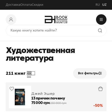
Доставка
Оплата
Скидки
RU
UZ
Художественная
литература
211 книг
Все фильтры
Джей Эшер
13 причин почему
75 000 сум
150 000 сум
-50%