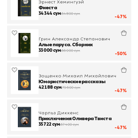
Эрнест Хемингуэй
Фиеста
34 344 сум
64 800 сум
-47%
Грин Александр Степанович
Алые паруса. Сборник
33 000 сум
66 000 сум
-50%
Зощенко Михаил Михайлович
Юмористические рассказы
42 188 сум
79 600 сум
-47%
Чарльз Диккенс
Приключения Оливера Твиста
35 722 сум
67 400 сум
-47%