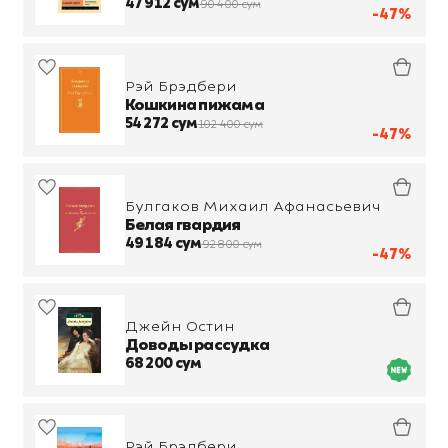
47 912 сум
90 400 сум
-47%
Рэй Брэдбери
Кошкина пижама
54 272 сум
102 400 сум
-47%
Булгаков Михаил Афанасьевич
Белая гвардия
49 184 сум
92 800 сум
-47%
Джейн Остин
Доводы рассудка
68 200 сум
Рэй Брэдбери