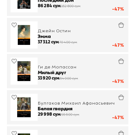
Последний дон
86 284 сум
162 800 сум
-47%
Джейн Остин
Эмма
37 312 сум
70 400 сум
-47%
Ги де Мопассан
Милый друг
33 920 сум
64 000 сум
-47%
Булгаков Михаил Афанасьевич
Белая гвардия
29 998 сум
56 600 сум
-47%