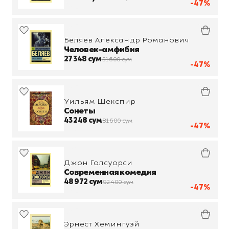
-47%
Беляев Александр Романович
Человек-амфибия
27 348 сум
51 600 сум
-47%
Уильям Шекспир
Сонеты
43 248 сум
81 600 сум
-47%
Джон Голсуорси
Современная комедия
48 972 сум
92 400 сум
-47%
Эрнест Хемингуэй