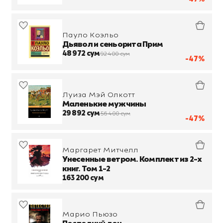
Пауло Коэльо
Дьявол и сеньорита Прим
48 972 сум
92 400 сум
-47%
Луиза Мэй Олкотт
Маленькие мужчины
29 892 сум
56 400 сум
-47%
Маргарет Митчелл
Унесенные ветром. Комплект из 2-х
книг. Том 1-2
163 200 сум
Марио Пьюзо