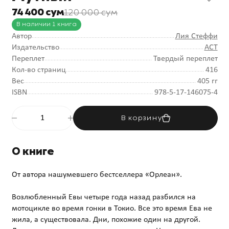
74 400 сум
120 000 сум
В наличии 1 книга
Автор
Лия Стеффи
Издательство
АСТ
Переплет
Твердый переплет
Кол-во страниц
416
Вес
405 гг
ISBN
978-5-17-146075-4
В корзину
О книге
От автора нашумевшего бестселлера «Орлеан».
Возлюбленный Евы четыре года назад разбился на
мотоцикле во время гонки в Токио. Все это время Ева не
жила, а существовала. Дни, похожие один на другой.