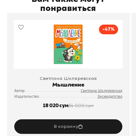
понравиться
-47%
Светлана Шкляревская
Мышление
Автор
Светлана Шкляревская
Издательство
Эксмодетство
18 020 сум
34 000 сум
В корзину