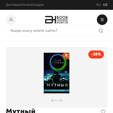
Доставка
Оплата
Скидки
RU
UZ
-38%
Мутный