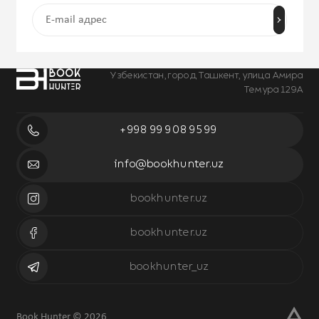
Узбекистан, город Ташкент, улица Амира
Темура 129А
+998 99 908 95 99
info@bookhunter.uz
bookhunter.uz
bookhunter.uz
bookhunter_uz
Book Hunter © 2026