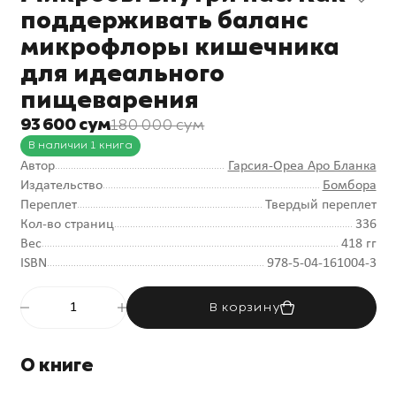
поддерживать баланс
микрофлоры кишечника
для идеального
пищеварения
93 600 сум
180 000 сум
В наличии 1 книга
Автор
Гарсия-Ореа Аро Бланка
Издательство
Бомбора
Переплет
Твердый переплет
Кол-во страниц
336
Вес
418 гг
ISBN
978-5-04-161004-3
В корзину
О книге