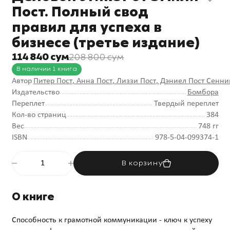
Пост. Полный свод
правил для успеха в
бизнесе (третье издание)
114 840 сум
208 800 сум
В наличии 1 книга
Автор
Питер Пост
, Анна Пост
, Лиззи Пост
, Дэниел Пост Сенни
Издательство
Бомбора
Переплет
Твердый переплет
Кол-во страниц
384
Вес
748 гг
ISBN
978-5-04-099374-1
В корзину
О книге
Способность к грамотной коммуникации - ключ к успеху