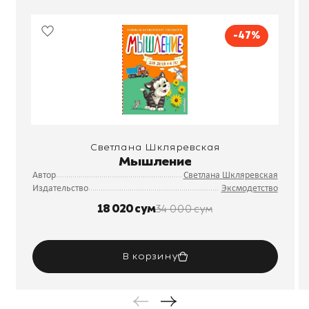
-47%
Светлана Шкляревская
Мышление
Автор
Светлана Шкляревская
Издательство
Эксмодетство
18 020 сум
34 000 сум
В корзину