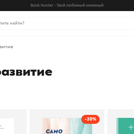
Book Hunter - Твой любимый книжный
витие
развитие
-20%
ная
Само спокойствие.
Тревож