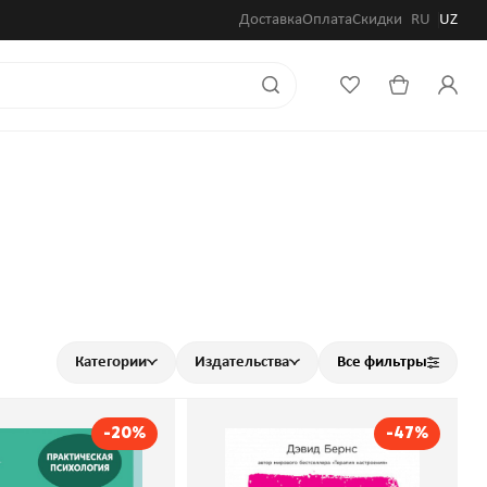
Доставка
Оплата
Скидки
RU
UZ
Категории
Издательства
Все фильтры
-20%
-47%
ность. 10 шагов,
Терапия беспокойства