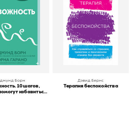
орые помогут
Автор
Дэвид Бернс
Издательство
Альпина Паблишер
бавиться от
Эдмунд Борн
о
Манн, Иванов и Фербер
спокойства
 корзину
В корзину
дмунд Борн
Дэвид Бернс
ность. 10 шагов,
Терапия беспокойства
помогут избавиться
беспокойства