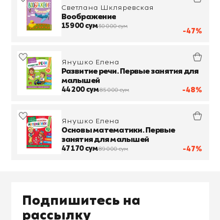
Светлана Шкляревская
Воображение
15 900 сум
30 000 сум
-47%
Янушко Елена
Развитие речи. Первые занятия для
малышей
44 200 сум
-48%
85 000 сум
Янушко Елена
Основы математики. Первые
занятия для малышей
47 170 сум
-47%
89 000 сум
Подпишитесь на
рассылку