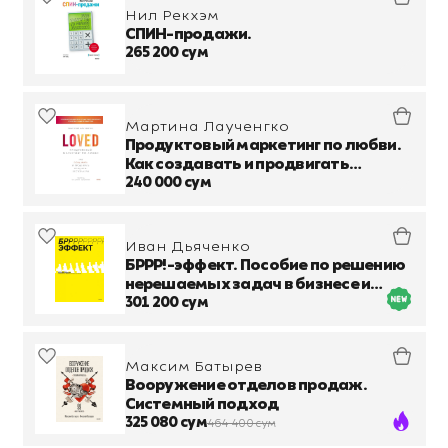
Нил Рекхэм
СПИН-продажи.
265 200 сум
Мартина Лаученгко
Продуктовый маркетинг по любви.
Как создавать и продвигать
продукты-бестселлеры
240 000 сум
Иван Дьяченко
БРРР!-эффект. Пособие по решению
нерешаемых задач в бизнесе и
жизни
301 200 сум
Максим Батырев
Вооружение отделов продаж.
Системный подход
325 080 сум
464 400 сум