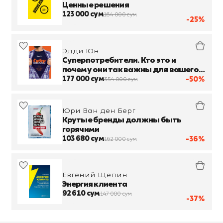
Ценные решения
123 000 сум
164 000 сум
-25%
Эдди Юн
Суперпотребители. Кто это и
почему они так важны для вашего
бизнеса
177 000 сум
-50%
354 000 сум
Юри Ван ден Берг
Крутые бренды должны быть
горячими
103 680 сум
-36%
162 000 сум
Евгений Щепин
Энергия клиента
92 610 сум
147 000 сум
-37%