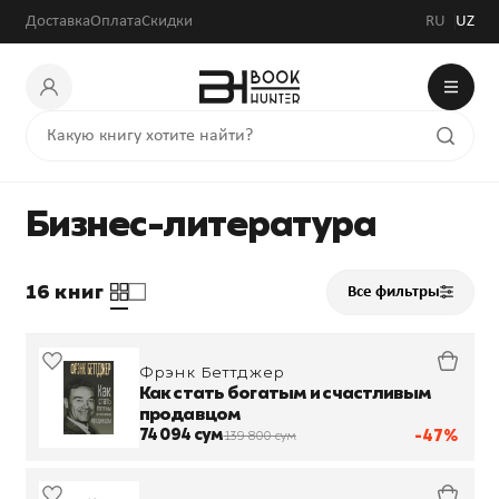
Доставка
Оплата
Скидки
RU
UZ
Бизнес-литература
16 книг
Все фильтры
Фрэнк Беттджер
Как стать богатым и счастливым
продавцом
74 094 сум
-47%
139 800 сум