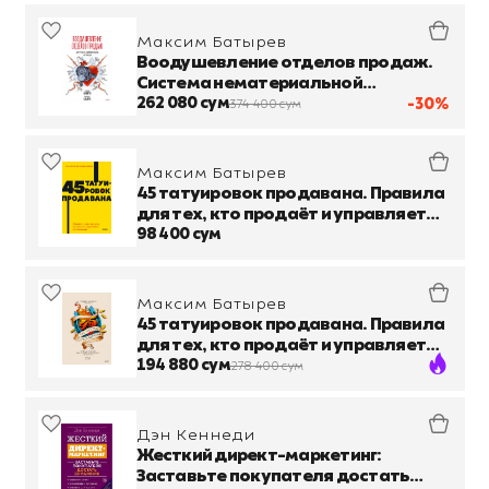
Максим Батырев
Воодушевление отделов продаж.
Система нематериальной
мотивации
262 080 сум
-30%
374 400 сум
Максим Батырев
45 татуировок продавана. Правила
для тех, кто продаёт и управляет
продажами
98 400 сум
Максим Батырев
45 татуировок продавана. Правила
для тех, кто продаёт и управляет
продажами
194 880 сум
278 400 сум
Дэн Кеннеди
Жесткий директ-маркетинг:
Заставьте покупателя достать