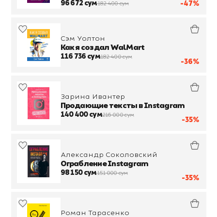
бумажник
96 672 сум
-47%
182 400 сум
Сэм Уолтон
Как я создал WalMart
116 736 сум
182 400 сум
-36%
Зарина Ивантер
Продающие тексты в Instagram
140 400 сум
216 000 сум
-35%
Александр Соколовский
Ограбление Instagram
98 150 сум
151 000 сум
-35%
Роман Тарасенко