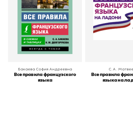
Издательство
Андреевна
АСТ
Издательство
В корзину
В корзину
Бакаева София Андреевна
С.А. Матве
Все правила французского
Все правила фран
языка
языка на ла
Книжный
П