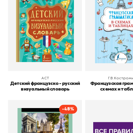
грамматика в с
словарь
Издательство
АСТ
таблица
Автор
Издательство
В корзину
В корзину
АСТ
Г.В.Костром
Детский французско - русский
Французская грам
визуальный словарь
схемах и таб
-48%
Все правила
Все прави
французского языка
французского я
ладони
Автор
Бакаева София
Автор