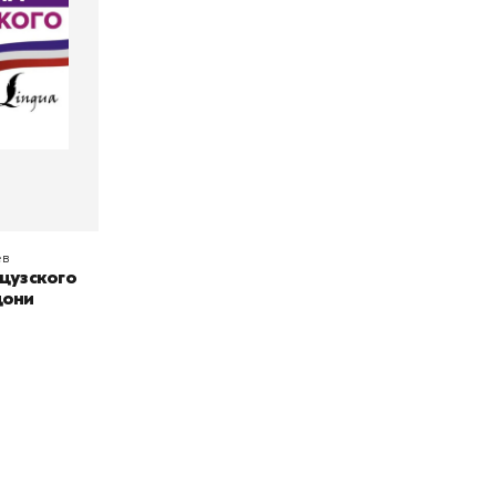
АСТ
ев
цузского
дони
окупателям
Подборки
Витрина