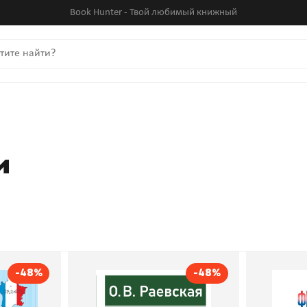
Book Hunter - Твой любимый книжный
и
-48%
-48%
ая
Современный
Франц