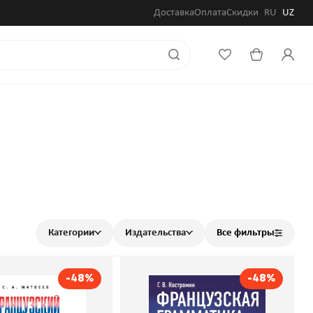
Доставка
Оплата
Скидки
RU
UZ
Категории
Издательства
Все фильтры
-48%
-48%
узский с нуля.
Французская