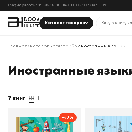
График работы: 09:30-18:00 Пн-ПТ
+998 99 908 95 99
Каталог товаров
Главная
Каталог категорий
Иностранные языки
Иностранные язык
7 книг
-47%
Детский французско -
Французск
русский визуальный