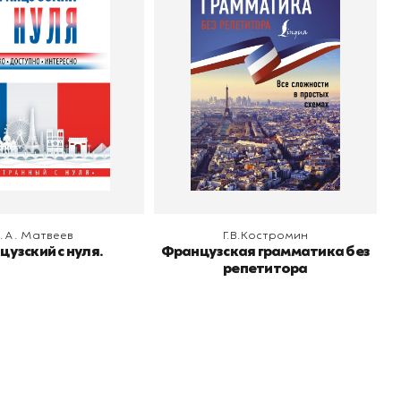
грамматика без
С.А. Матвеев
о
АСТ
репетитора
Автор
Г.В.Костромин
Издательство
АСТ
 корзину
В корзину
.А. Матвеев
Г.В.Костромин
узский с нуля.
Французская грамматика без
репетитора