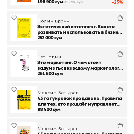
популярными
198 900 сум
-25%
265 200 сум
Полин Браун
Эстетический интеллект. Как его
развивать и использовать в бизнесе
и жизни
252 000 сум
Сет Годин
Это маркетинг. О чем стоит
задуматься каждому маркетологу,
который хочет стать №1
261 600 сум
Максим Батырев
45 татуировок продавана. Правила
для тех, кто продаёт и управляет
продажами
98 400 сум
Максим Батырев