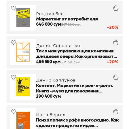
Роджер Бест
Маркетинг от потребителя
646 080 сум
807 600 сум
-20%
Данил Солошенко
Та самая управляющая компания
для девелопера. Как организовать
работу сервисной компании
466 560 сум
-20%
583 200 сум
Денис Каплунов
Контент, Маркетинг и рок-н-ролл.
Книга - муза для покорения
клиентов в интернете
290 400 сум
Йона Бергер
Психология сарафанного радио. Как
сделать продукты и идеи