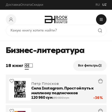
Доставка
Оплата
Скидки
RU
UZ
Бизнес-литература
18 книг
Все фильтры
Петр Плосков
Сила Instagram. Простой путь к
миллиону подписчиков
120 960 сум
-36%
189 000 сум