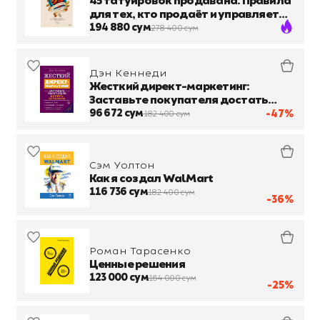
45 татуировок продавана. Правила
для тех, кто продаёт и управляет
продажами
194 880 сум
278 400 сум
Дэн Кеннеди
Жесткий директ-маркетинг:
Заставьте покупателя достать
бумажник
96 672 сум
-47%
182 400 сум
Сэм Уолтон
Как я создал WalMart
116 736 сум
182 400 сум
-36%
Роман Тарасенко
Ценные решения
123 000 сум
164 000 сум
-25%