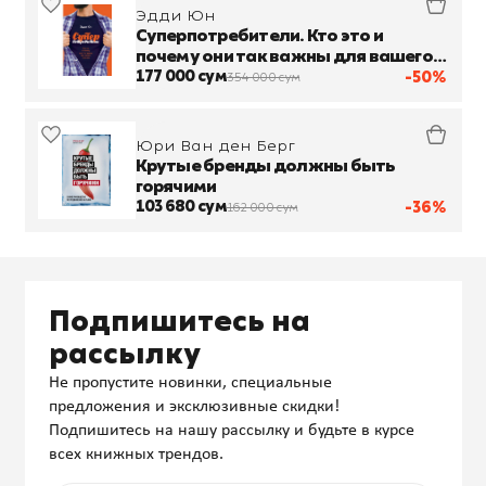
Эдди Юн
Суперпотребители. Кто это и
почему они так важны для вашего
бизнеса
177 000 сум
-50%
354 000 сум
Юри Ван ден Берг
Крутые бренды должны быть
горячими
103 680 сум
-36%
162 000 сум
Подпишитесь на
рассылку
Не пропустите новинки, специальные
предложения и эксклюзивные скидки!
Подпишитесь на нашу рассылку и будьте в курсе
всех книжных трендов.