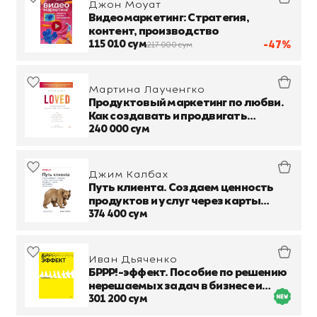
Джон Моуат
Видеомаркетинг: Стратегия,
контент, производство
115 010 сум
-47%
217 000 сум
Мартина Лаученгко
Продуктовый маркетинг по любви.
Как создавать и продвигать
продукты-бестселлеры
240 000 сум
Джим Калбах
Путь клиента. Создаем ценность
продуктов и услуг через карты
путей, блупринты и другие
374 400 сум
инструменты
Иван Дьяченко
БРРР!-эффект. Пособие по решению
нерешаемых задач в бизнесе и
жизни
301 200 сум