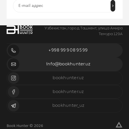
Узбекистан, город Ташкент, улица Амира
Темура 129А
+998 99 908 95 99
info@bookhunter.uz
bookhunter.uz
bookhunter.uz
bookhunter_uz
Book Hunter © 2026