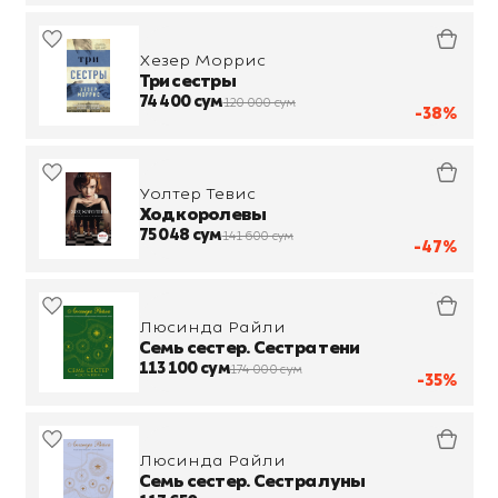
Хезер Моррис
Три сестры
74 400 сум
120 000 сум
-38%
Уолтер Тевис
Ход королевы
75 048 сум
141 600 сум
-47%
Люсинда Райли
Семь сестер. Сестра тени
113 100 сум
174 000 сум
-35%
Люсинда Райли
Семь сестер. Сестра луны