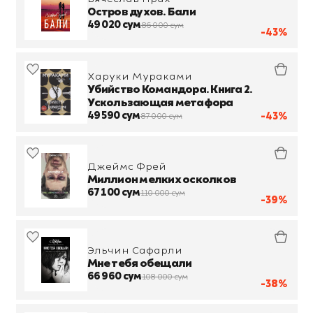
Остров духов. Бали
49 020 сум
86 000 сум
-43%
Харуки Мураками
Убийство Командора. Книга 2.
Ускользающая метафора
49 590 сум
-43%
87 000 сум
Джеймс Фрей
Миллион мелких осколков
67 100 сум
110 000 сум
-39%
Эльчин Сафарли
Мне тебя обещали
66 960 сум
108 000 сум
-38%