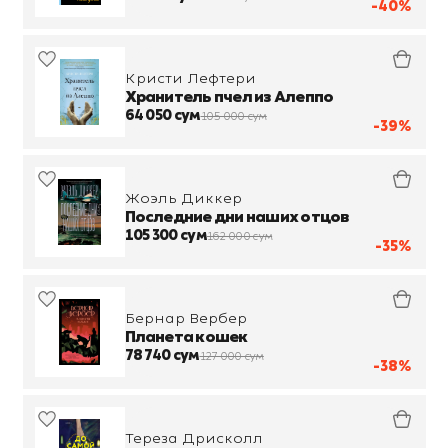
-40%
Кристи Лефтери
Хранитель пчел из Алеппо
64 050 сум
105 000 сум
-39%
Жоэль Диккер
Последние дни наших отцов
105 300 сум
162 000 сум
-35%
Бернар Вербер
Планета кошек
78 740 сум
127 000 сум
-38%
Тереза Дрисколл