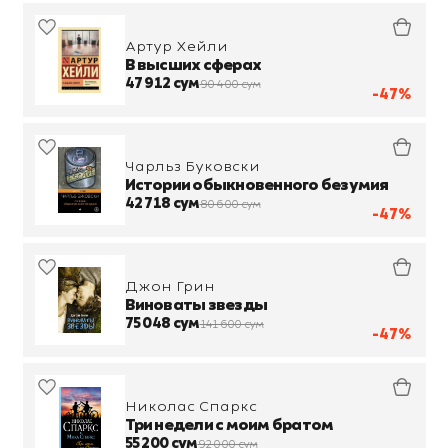
Артур Хейли
В высших сферах
47 912 сум
90 400 сум
-47%
Чарльз Буковски
Истории обыкновенного безумия
42 718 сум
80 600 сум
-47%
Джон Грин
Виноваты звезды
75 048 сум
141 600 сум
-47%
Николас Спаркс
Три недели с моим братом
55 200 сум
92 000 сум