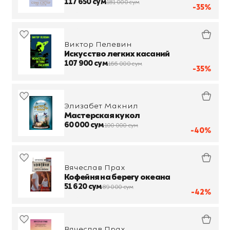
117 650 сум
181 000 сум
-35%
Виктор Пелевин
Искусство легких касаний
107 900 сум
166 000 сум
-35%
Элизабет Макнил
Мастерская кукол
60 000 сум
100 000 сум
-40%
Вячеслав Прах
Кофейня на берегу океана
51 620 сум
89 000 сум
-42%
Вячеслав Прах