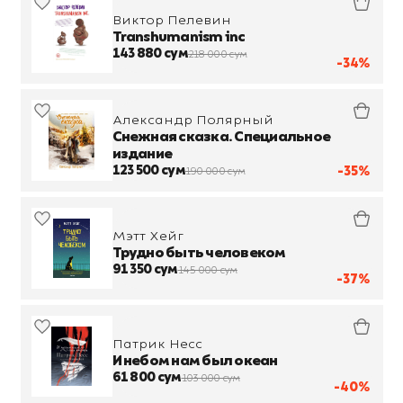
Виктор Пелевин
Transhumanism inc
143 880 сум
218 000 сум
-34%
Александр Полярный
Снежная сказка. Специальное
издание
123 500 сум
-35%
190 000 сум
Мэтт Хейг
Трудно быть человеком
91 350 сум
145 000 сум
-37%
Патрик Несс
И небом нам был океан
61 800 сум
103 000 сум
-40%