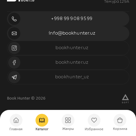
Темура 129А
+998 99 908 95 99
info@bookhunter.uz
bookhunter.uz
bookhunter.uz
bookhunter_uz
Book Hunter © 2026
Жанры
Корзина
Главная
Каталог
Избранное