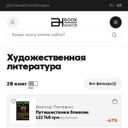
Доставка
Оплата
Скидки
RU
UZ
Художественная
литература
28 книг
Все фильтры
Виктор Пелевин
Путешествие в Элевсин
122 748 сум
231 600 сум
-47%