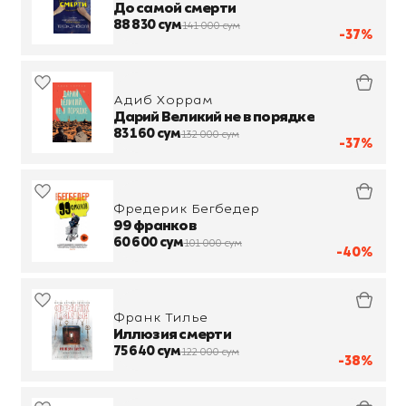
До самой смерти
88 830 сум
141 000 сум
-37%
Адиб Хоррам
Дарий Великий не в порядке
83 160 сум
132 000 сум
-37%
Фредерик Бегбедер
99 франков
60 600 сум
101 000 сум
-40%
Франк Тилье
Иллюзия смерти
75 640 сум
122 000 сум
-38%