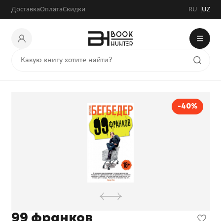
Доставка
Оплата
Скидки
RU
UZ
-40%
99 франков