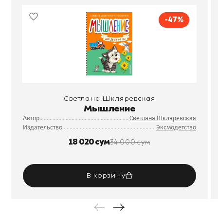
-47%
Светлана Шкляревская
Мышление
Автор
Светлана Шкляревская
Издательство
Эксмодетство
18 020 сум
34 000 сум
В корзину