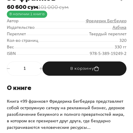
60 600 сум
101 000 сум
В наличии 1 книга
Автор
Фредерик Бегбедер
Издательство
Азбука
Переплет
Твердый переплет
Кол-во страниц
320
Вес
330 гг
ISBN
978-5-389-19249-2
В корзину
О книге
Книга «99 франков» Фредерика Бегбедера представляет
собой остроумную сатиру на рекламный бизнес, дерзкое
разоблачение безумного и полного превратностей мира,
в котором все презирают друг друга, где бездарно
растрачиваются человеческие ресурсы...