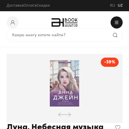
Доставка
Оплата
Скидки
RU
UZ
-39%
Луна. Небесная музыка