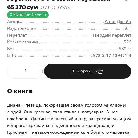
65 270 сум
107 000 сум
В наличии 2 книги
Автор
Анна Джейн
Издательство
АСТ
Переплет
Твердый переплет
Кол-во страниц
576
Вес
530 гг
ISBN
978-5-17-139471-4
В корзину
О книге
Диана – певица, покорившая своим голосом миллионы
людей. Она красива, талантлива и популярна. В нее
влюблены Дастин – известный актер, за красивым лицом
которого скрывается надменность и холодность, и
Кристиан – незаконнорожденный сын богатого человека,