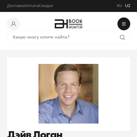
Доставка
Оплата
Скидки
RU
UZ
Дэйв Логан