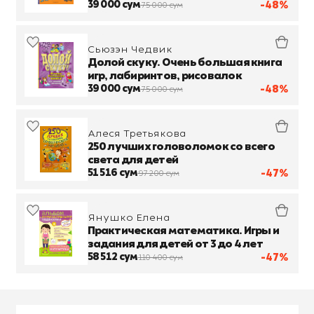
39 000 сум
-48%
75 000 сум
Сьюзэн Чедвик
Долой скуку. Очень большая книга
игр, лабиринтов, рисовалок
39 000 сум
-48%
75 000 сум
Алеся Третьякова
250 лучших головоломок со всего
света для детей
51 516 сум
-47%
97 200 сум
Янушко Елена
Практическая математика. Игры и
задания для детей от 3 до 4 лет
58 512 сум
-47%
110 400 сум