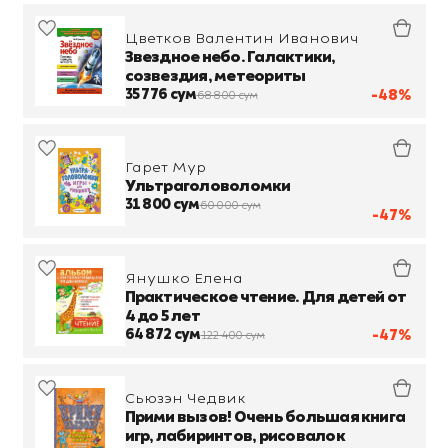
Цветков Валентин Иванович
Звездное небо. Галактики,
созвездия, метеориты
35 776 сум
-48%
68 800 сум
Гарет Мур
Ультраголоволомки
31 800 сум
60 000 сум
-47%
Янушко Елена
Практическое чтение. Для детей от
4 до 5 лет
64 872 сум
-47%
122 400 сум
Сьюзэн Чедвик
Прими вызов! Очень большая книга
игр, лабиринтов, рисовалок