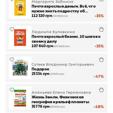
Маргарита Зобнина
Почти взрослые деньги. Всё, что
нужно знать подростку об
экономике и финансах, чтобы
112 320 сум
-35%
172 800 сум
зарабатывать самому
Людмила Булавкина
Почти взрослый бизнес. 10 шагов к
своему делу
107 640 сум
-35%
165 600 сум
Сутеев Владимир Григорьевич
Подарок
25 334 сум
47 800 сум
-47%
Ананьева Елена Германовна
Жизнь Земли. Физическая
география и рельеф планеты
35 776 сум
-48%
68 800 сум