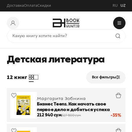
Доставка
Оплата
Скидки
RU
UZ
Детская литература
12 книг
Все фильтры
Маргарита Зобнина
Бизнес Teens. Как начать свое
первое дело и добиться успеха
212 940 сум
-35%
327 600 сум