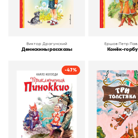
В корзину
В корзину
Виктор Драгунский
Ершов Петр Пав
Денискины рассказы
Конёк-горб
-47%
Приключения Пиноккио
Три Толстя
Автор
Карло Коллоди
Автор
Олеша Юр
Издательство
Эксмодетство
Издательство
В корзину
В корзину