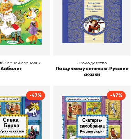
 корзину
В корзину
ий Корней Иванович
Эксмодетство
Айболит
По щучьему велению. Русские
сказки
-47%
-47%
-Бурка. Русские
Скатерть-самобранка.
сказки
Русские сказки
о
Эксмодетство
Издательство
Эксмодетство