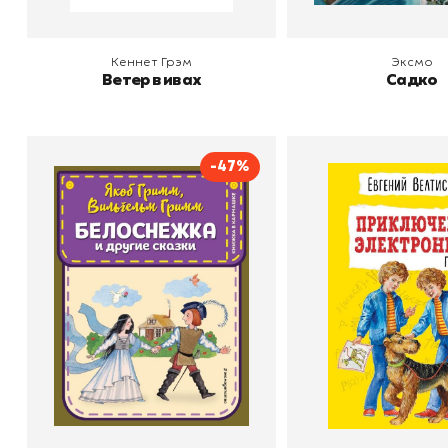
Кеннет Грэм
Эксмо
Ветер в ивах
Садко
-47%
Белоснежка и другие
Приключен
сказки
Электрони
Автор
Братья Гримм
Автор
Велти
Издательство
Эксмодетство
Издательство
В корзину
В корзину