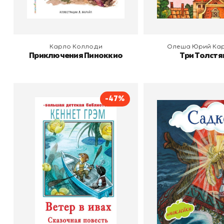
Карло Коллоди
Олеша Юрий Ка
Приключения Пиноккио
Три Толстя
-47%
Садко
Ветер в ивах
Издательство
Автор
Кеннет Грэм
Издательство
АСТ
В корзину
В корзину