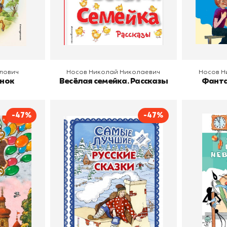
В корзину
В
лович
Носов Николай Николаевич
Носов Н
унок
Весёлая семейка. Рассказы
Фанта
-47%
-47%
Самые лучшие русские
ка
В стр
сказки
ий Карлович
Издательство
Эксмодетство
Эксмодетство
Автор
Издательств
В корзину
В