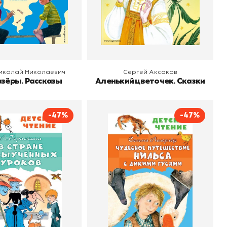
 корзину
В корзину
иколай Николаевич
Сергей Аксаков
зёры. Рассказы
Аленький цветочек. Сказки
-47%
-47%
ане невыученных
Чудесное путешествие
уроков
Нильса с дикими гусями
Гераскина Лия Борисовна
Автор
Сельма Лагерлёф
о
АСТ
Издательство
АСТ
 корзину
В корзину