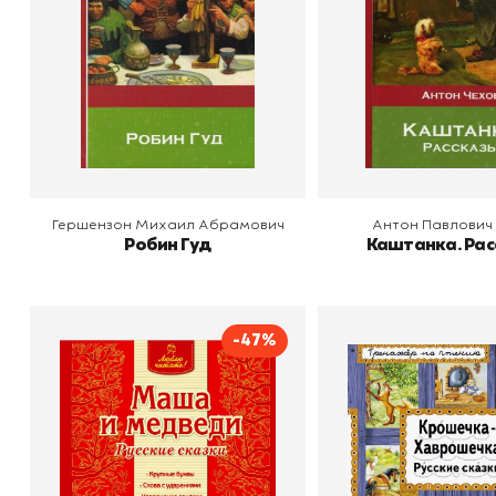
В корзину
В корзину
Гершензон Михаил Абрамович
Антон Павлович
Робин Гуд
Каштанка. Рас
-47%
Маша и медведи. Русские
Крошечка-Хавр
сказки
Русские ска
Издательство
Эксмодетство
Издательство