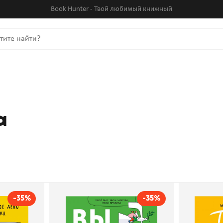
Book Hunter - Твой любимый книжный
а
-35%
-35%
к начать
Выход есть. Как
Почти 