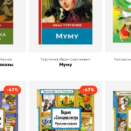
В корзину
В
 Чехов
Тургенев Иван Сергеевич
Чуковск
сказы
Муму
-47%
-47%
ошечка.
Ведьма и Солнцева
Сивка
зки
сестра. Русские сказки
Эксмодетство
Издательство
Эксмодетство
Издательств