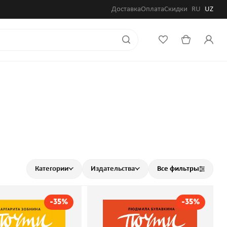
Доставка
Оплата
Скидки
RU
UZ
Категории
Издательства
Все фильтры
-35%
-35%
взрослые деньги.
Почти взрослый бизнес.