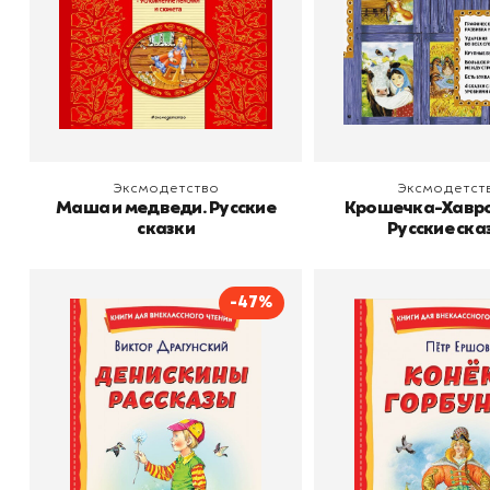
В корзину
В корзину
Эксмодетство
Эксмодетст
Маша и медведи. Русские
Крошечка-Хавр
сказки
Русские ска
-47%
Денискины рассказы
Конёк-горб
Автор
Виктор Драгунский
Автор
Ершов П
Издательство
Эксмодетство
Издательство