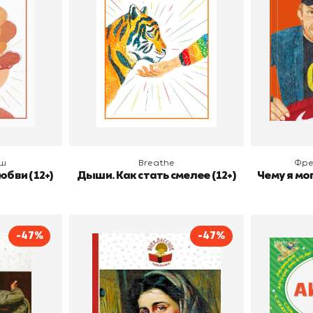
нов и Фербер
Издательство
Манн, Иванов и Фербер
Издательств
В корзину
В
ош
Breathe
Фре
юбви (12+)
Дыши. Как стать смелее (12+)
Чему я мо
-47%
-47%
ссказы
Муму
влович Чехов
Автор
Тургенев Иван Сергеевич
Автор
Эксмо
Издательство
Эксмо
Издательств