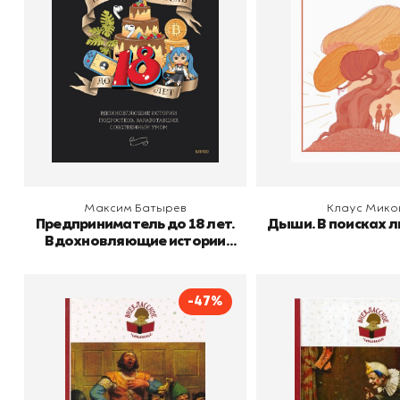
Издательство
Манн, Иванов и Фербер
Издательство
Манн, Ива
заработавших
собственным умом
В корзину
В корзину
Максим Батырев
Клаус Мик
Предприниматель до 18 лет.
Дыши. В поисках л
Вдохновляющие истории
подростков, заработавших
собственным умом
-47%
Робин Гуд
Каштанка. Ра
Автор
Гершензон Михаил
Автор
Антон Па
Издательство
Абрамович
Эксмо
Издательство