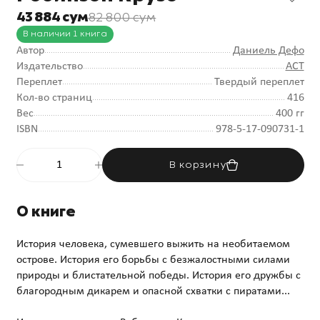
43 884 сум
82 800 сум
В наличии 1 книга
Автор
Даниель Дефо
Издательство
АСТ
Переплет
Твердый переплет
Кол-во страниц
416
Вес
400 гг
ISBN
978-5-17-090731-1
В корзину
О книге
История человека, сумевшего выжить на необитаемом
острове. История его борьбы с безжалостными силами
природы и блистательной победы. История его дружбы с
благородным дикарем и опасной схватки с пиратами...