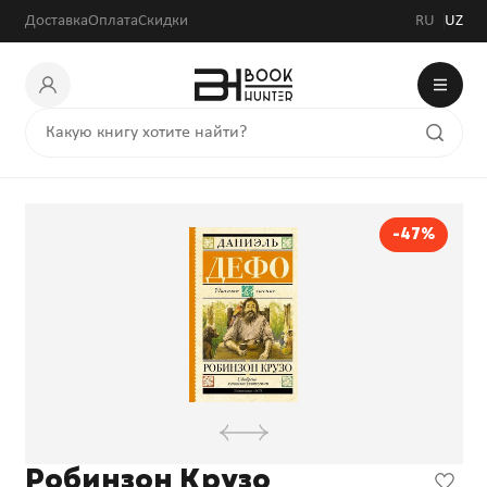
Доставка
Оплата
Скидки
RU
UZ
-47%
Робинзон Крузо