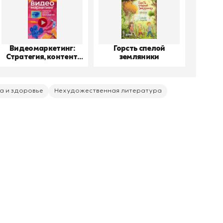
Видеомаркетинг:
Горсть спелой
До
Стратегия, контент,
земляники
производство
а и здоровье
Нехудожественная литература