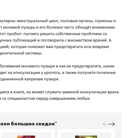
опулярна: менструальный цикл, половые органы, гормоны и
от мочевой пузырь и его болезни часто обходят вниманием.
тот пробел: пытаясь решить собственные проблемы со
аучных публикаций и поговорила с множеством врачей. А
цией, которая поможет вам предотвратить или вовремя
делительной системы.
болевания мочевого пузыря и как их предотвратить, какие
дит на консультации у уролога, а также получите полезные
подчиненной капризам пузыря.
ся в книге, не может служить заменой консультации врача.
я со специалистом перед совершением любых
Сезон больших скидок"