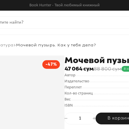
Book Hunter - Твой любимый книжный
ратура
Мочевой пузырь. Как у тебя дела?
Мочевой пузыр
-47%
47 064 сум
88 800 сум
В 
Автор
Издательство
Переплет
Кол-во страниц
Вес
ISBN
В корзи