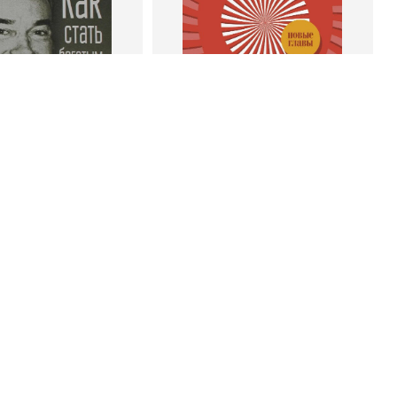
 корзину
В корзину
энк Беттджер
Роберт Чалдини
тать богатым и
Психология убеждения. 60
ивым продавцом
доказанных способов быть
убедительным