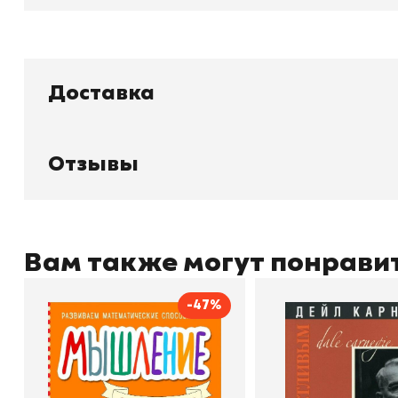
Доставка
Книжный
П
Каталог товаров
Л
Отзывы
О магазине
Д
Узбекистан, город Ташкент, улица
Отзывы
О
Амира Темура 129А
Контакты
С
Вам также могут понрави
-47%
+998 99 908 95 99
info@bookhunter.uz
Мышление
Как стать счас
Автор
Светлана Шкляревская
Автор
Издательство
Эксмодетство
Издательство
По