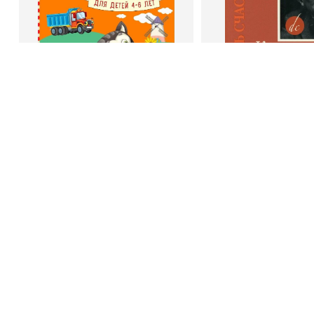
Book Hunter © 2026
В корзину
В корзину
Светлана Шкляревская
Дейл Карне
Мышление
Как стать счас