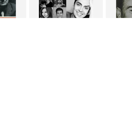
В корзину
В
ги
Петр Плосков
Фр
тливым
Сила Instagram. Простой путь к
Как с
миллиону подписчиков
счастл