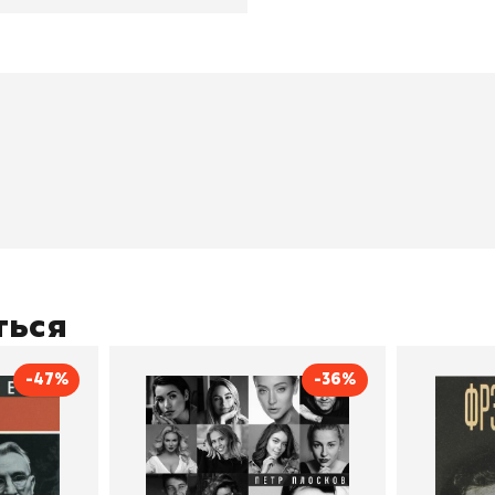
окупателям
Подборки
Витрина
ичный кабинет
"Просто о сложном"
Book Hunt
оставка
"Магия Сказок"
Хиты про
плата
"Волшебный мир комиксов"
Новинки
кидки
"Новое поступление"
Скидки
(дополняется)
ться
-47%
-36%
тливым
Сила Instagram. Простой
Как с
путь к миллиону
счастл
Дейл Карнеги
пурри, Минск
подписчиков
Автор
Петр Плосков
Автор
Издательство
Бомбора
Издательств