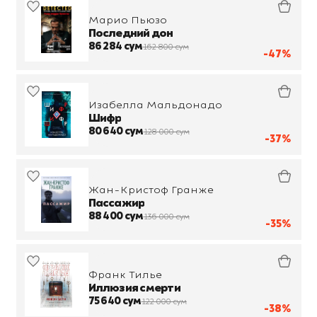
Марио Пьюзо
Последний дон
86 284 сум
162 800 сум
-47%
Изабелла Мальдонадо
Шифр
80 640 сум
128 000 сум
-37%
Жан-Кристоф Гранже
Пассажир
88 400 сум
136 000 сум
-35%
Франк Тилье
Иллюзия смерти
75 640 сум
122 000 сум
-38%