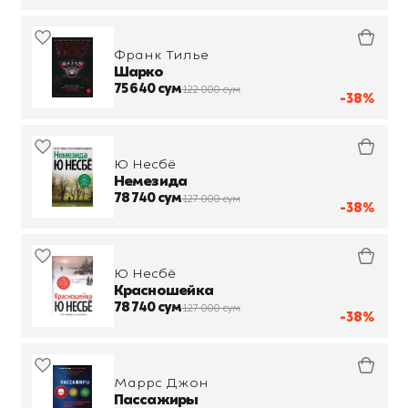
Франк Тилье
Шарко
75 640 сум
122 000 сум
-38%
Ю Несбё
Немезида
78 740 сум
127 000 сум
-38%
Ю Несбё
Красношейка
78 740 сум
127 000 сум
-38%
Маррс Джон
Пассажиры