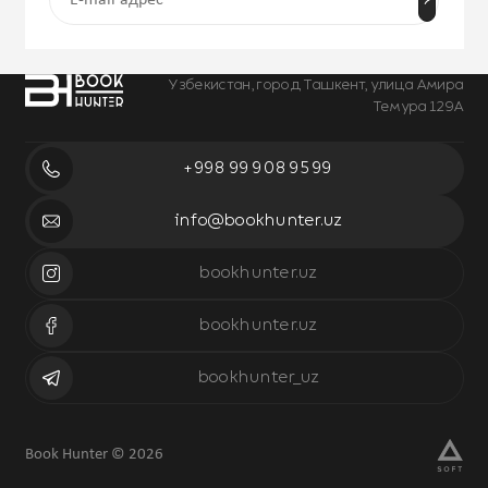
Узбекистан, город Ташкент, улица Амира
Темура 129А
+998 99 908 95 99
info@bookhunter.uz
bookhunter.uz
bookhunter.uz
bookhunter_uz
Book Hunter © 2026