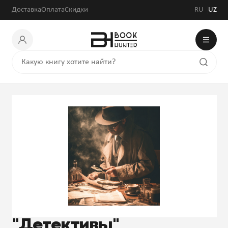
Доставка
Оплата
Скидки
RU
UZ
"Детективы"