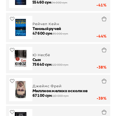
55 460 сум
94 000 сум
-41%
Рейчел Кейн
Темный ручей
47 600 сум
85 000 сум
-44%
Ю Несбё
Сын
75 640 сум
122 000 сум
-38%
Джеймс Фрей
Миллион мелких осколков
67 100 сум
110 000 сум
-39%