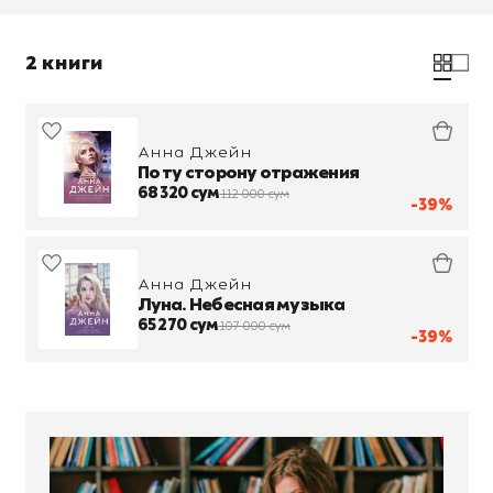
2 книги
Анна Джейн
По ту сторону отражения
68 320 сум
112 000 сум
-39%
Анна Джейн
Луна. Небесная музыка
65 270 сум
107 000 сум
-39%