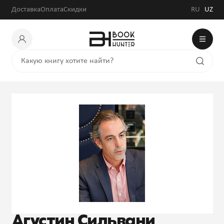
Доставка
Оплата
Скидки
RU
UZ
Агустин Сильвани