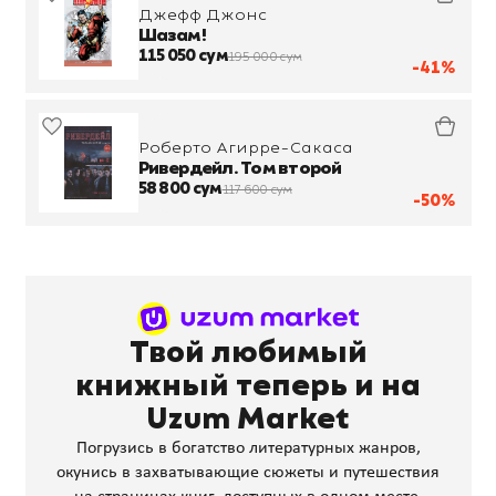
Джефф Джонс
Шазам!
115 050 сум
195 000 сум
-41%
Роберто Агирре-Сакаса
Ривердейл. Том второй
58 800 сум
117 600 сум
-50%
Твой любимый
книжный теперь и на
Uzum Market
Погрузись в богатство литературных жанров,
окунись в захватывающие сюжеты и путешествия