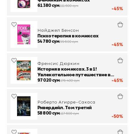
Феминизм в комиксах
61 380 сум
111 600 сум
-45%
Найджел Бенсон
Психотерапия в комиксах
54 780 сум
99 600 сум
-45%
Френсис Дюркин
История в комиксах. 3 в 1!
Увлекательное путешествие в
прошлое в картинках и играх!
97 020 сум
-45%
176 400 сум
Роберто Агирре-Сакаса
Ривердейл. Том третий
58 800 сум
117 600 сум
-50%