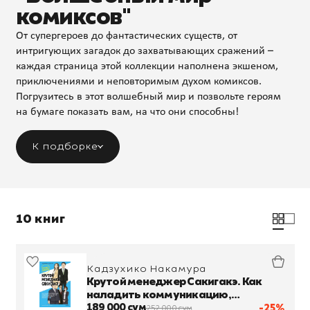
комиксов"
От супергероев до фантастических существ, от
интригующих загадок до захватывающих сражений –
каждая страница этой коллекции наполнена экшеном,
приключениями и неповторимым духом комиксов.
Погрузитесь в этот волшебный мир и позвольте героям
на бумаге показать вам, на что они способны!
К подборке
10 книг
Кадзухико Накамура
Крутой менеджер Сакигакэ. Как
наладить коммуникацию,
преодолеть сопротивление
189 000 сум
-25%
252 000 сум