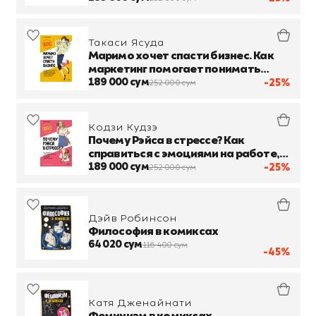
переменам и привести команду к
успеху
Такаси Ясуда
Маримо хочет спасти бизнес. Как
маркетинг помогает понимать
клиентов, обходить конкурентов и
189 000 сум
-25%
252 000 сум
вести компанию к процветанию
Кодзи Кудзэ
Почему Рэйса в стрессе? Как
справиться с эмоциями на работе,
найти себя и раскрыть свой
189 000 сум
-25%
252 000 сум
потенциал
Дэйв Робинсон
Философия в комиксах
64 020 сум
116 400 сум
-45%
Катя Дженайнати