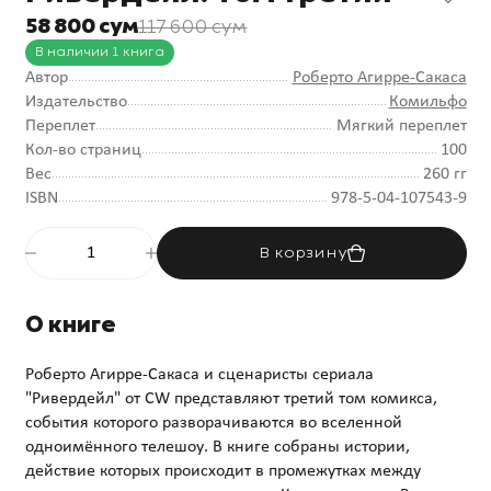
58 800 сум
117 600 сум
В наличии 1 книга
Автор
Роберто Агирре-Сакаса
Издательство
Комильфо
Переплет
Мягкий переплет
Кол-во страниц
100
Вес
260 гг
ISBN
978-5-04-107543-9
В корзину
О книге
Роберто Агирре-Сакаса и сценаристы сериала
"Ривердейл" от CW представляют третий том комикса,
события которого разворачиваются во вселенной
одноимённого телешоу. В книге собраны истории,
действие которых происходит в промежутках между