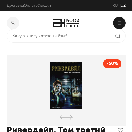
Доставка
Оплата
Скидки
RU
UZ
-50%
Ривердейл. Том третий