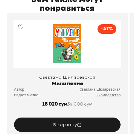
понравиться
-47%
Светлана Шкляревская
Мышление
Автор
Светлана Шкляревская
Издательство
Эксмодетство
18 020 сум
34 000 сум
В корзину