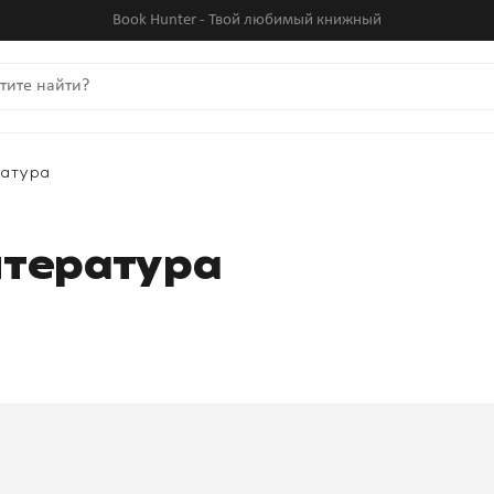
Book Hunter - Твой любимый книжный
атура
итература