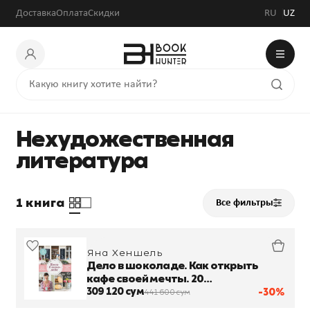
Доставка
Оплата
Скидки
RU
UZ
Нехудожественная
литература
1 книга
Все фильтры
Яна Хеншель
Дело в шоколаде. Как открыть
кафе своей мечты. 20
вдохновляющих историй, мастер-
309 120 сум
-30%
441 600 сум
классов и кулинарных рецептов