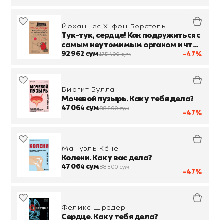
Йоханнес Х. фон Борстель
Тук-тук, сердце! Как подружиться с
самым неутомимым органом и что
будет, если этого не сделать
92 962 сум
-47%
175 400 сум
Биргит Булла
Мочевой пузырь. Как у тебя дела?
47 064 сум
88 800 сум
-47%
Мануэль Кёне
Колени. Как у вас дела?
47 064 сум
88 800 сум
-47%
Феликс Шредер
Сердце. Как у тебя дела?