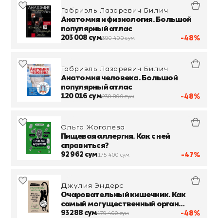
Габриэль Лазаревич Билич
Анатомия и физиология. Большой
популярный атлас
203 008 сум
-48%
390 400 сум
Габриэль Лазаревич Билич
Анатомия человека. Большой
популярный атлас
120 016 сум
-48%
230 800 сум
Ольга Жоголева
Пищевая аллергия. Как с ней
справиться?
92 962 сум
-47%
175 400 сум
Джулия Эндерс
Очаровательный кишечник. Как
самый могущественный орган
управляет нами
93 288 сум
-48%
179 400 сум