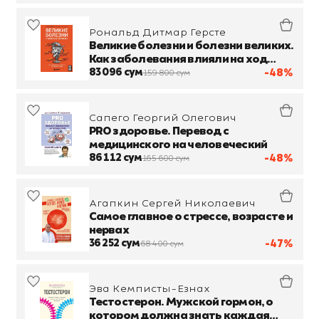
Рональд Дитмар Герсте
Великие болезни и болезни великих.
Как заболевания влияли на ход
истории
83 096 сум
-48%
159 800 сум
Сапего Георгий Олегович
PRO здоровье. Перевод с
медицинского на человеческий
86 112 сум
-48%
165 600 сум
Агапкин Сергей Николаевич
Самое главное о стрессе, возрасте и
нервах
36 252 сум
-47%
68 400 сум
Эва Кемписты-Езнах
Тестостерон. Мужской гормон, о
котором должна знать каждая