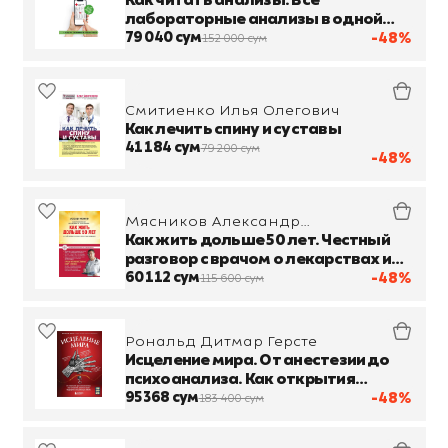
Как читать анализы. Все
лабораторные анализы в одной
книге
79 040 сум
-48%
152 000 сум
Смитиенко Илья Олегович
Как лечить спину и суставы
41 184 сум
79 200 сум
-48%
Мясников Александр
Леонидович
Как жить дольше 50 лет. Честный
разговор с врачом о лекарствах и
медицине
60 112 сум
-48%
115 600 сум
Рональд Дитмар Герсте
Исцеление мира. От анестезии до
психоанализа. Как открытия
золотого века медицины спасли
95 368 сум
-48%
183 400 сум
вашу жизнь