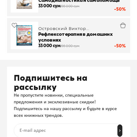
Митрофанович
Самодиагностика и самопомощь
33 000 сум
66 000 сум
-50%
Островский Виктор
Михайлович
Рефлексотерапия в домашних
условиях
33 000 сум
-50%
66 000 сум
Подпишитесь на
рассылку
Не пропустите новинки, специальные
предложения и эксклюзивные скидки!
Подпишитесь на нашу рассылку и будьте в курсе
всех книжных трендов.