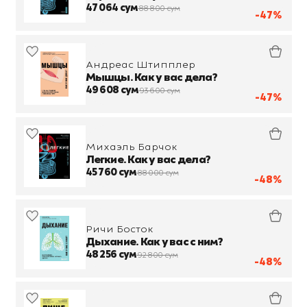
47 064 сум
88 800 сум
-47%
Андреас Штипплер
Мышцы. Как у вас дела?
49 608 сум
93 600 сум
-47%
Михаэль Барчок
Легкие. Как у вас дела?
45 760 сум
88 000 сум
-48%
Ричи Босток
Дыхание. Как у вас с ним?
48 256 сум
92 800 сум
-48%