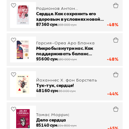
Родионов Антон
Владимирович
Сердце. Как сохранить его
здоровым в условиях новой
реальности
87 360 сум
-48%
168 000 сум
Гарсия-Ореа Аро Бланка
Микробы внутри нас. Как
поддерживать баланс
микрофлоры кишечника для
93 600 сум
-48%
180 000 сум
идеального пищеварения
Йоханнес Х. фон Борстель
Тук-тук, сердце!
48 160 сум
86 000 сум
-44%
Томас Моррис
Дело сердца
85 140 сум
154 800 сум
-45%