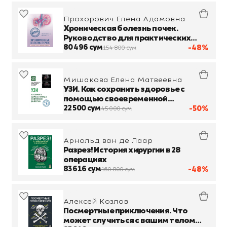
Прохорович Елена Адамовна
Хроническая болезнь почек.
Руководство для практических
врачей
80 496 сум
-48%
154 800 сум
Мишакова Елена Матвеевна
УЗИ. Как сохранить здоровье с
помощью своевременной
диагностики
22 500 сум
-50%
45 000 сум
Арнольд ван де Лаар
Разрез! История хирургии в 28
операциях
83 616 сум
-48%
160 800 сум
Алексей Козлов
Посмертные приключения. Что
может случиться с вашим телом