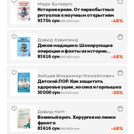
Марк Бугаертс
История крови. От первобытных
ритуалов к научным открытиям
93 704 сум
-48%
180 200 сум
Дэвид Хэвиленд
Дикая медицина. Шокирующие
операции и факты из истории
медицины
83 616 сум
-48%
160 800 сум
Зайцев Владимир Михайлович
Детский ЛОР. Как защитить
здоровье ушек, носика и горлышка
30 000 сум
-50%
60 000 сум
Дэвид Нотт
Военный врач. Хирургия на линии
фронта
83 616 сум
-48%
160 800 сум