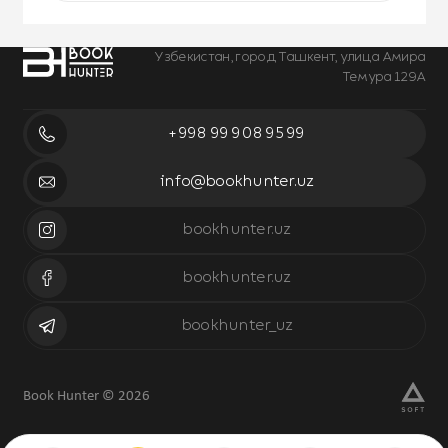
Узбекистан, город Ташкент, улица Амира
Темура 129А
+998 99 908 95 99
info@bookhunter.uz
bookhunter.uz
bookhunter.uz
bookhunter_uz
Book Hunter © 2026