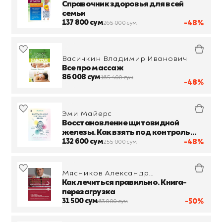
Справочник здоровья для всей
семьи
137 800 сум
-48%
265 000 сум
Васичкин Владимир Иванович
Все про массаж
86 008 сум
165 400 сум
-48%
Эми Майерс
Восстановление щитовидной
железы. Как взять под контроль
гипотиреоз, тиреотоксикоз и АИТ
132 600 сум
-48%
255 000 сум
Хашимото
Мясников Александр
Леонидович
Как лечиться правильно. Книга-
перезагрузка
31 500 сум
-50%
63 000 сум