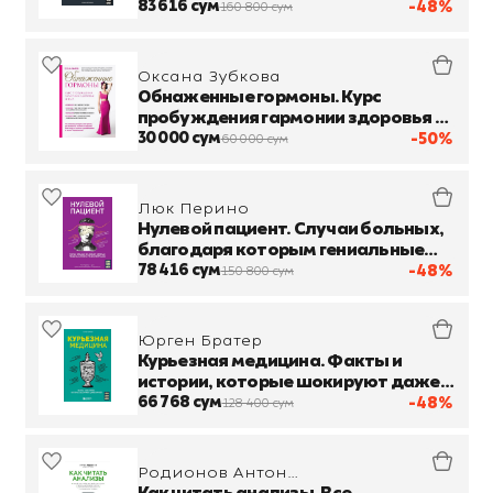
после смерти?
83 616 сум
-48%
160 800 сум
Оксана Зубкова
Обнаженные гормоны. Курс
пробуждения гармонии здоровья и
тела
30 000 сум
-50%
60 000 сум
Люк Перино
Нулевой пациент. Случаи больных,
благодаря которым гениальные
врачи стали известными
78 416 сум
-48%
150 800 сум
Юрген Братер
Курьезная медицина. Факты и
истории, которые шокируют даже
врачей
66 768 сум
-48%
128 400 сум
Родионов Антон
Владимирович