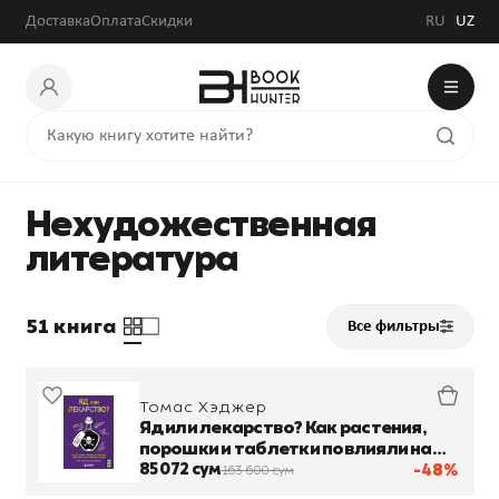
Доставка
Оплата
Скидки
RU
UZ
Нехудожественная
литература
51 книга
Все фильтры
Томас Хэджер
Яд или лекарство? Как растения,
порошки и таблетки повлияли на
историю медицины
85 072 сум
-48%
163 600 сум