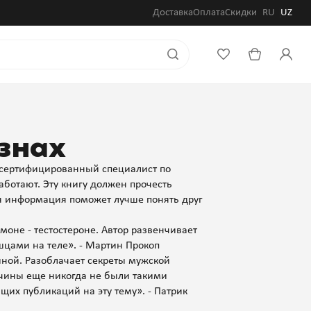
Доставка
Оплата
Скидки
RU
UZ
знах
и сертифицированный специалист по
аботают. Эту книгу должен прочесть
 информация поможет лучше понять друг
моне - тестостероне. Автор развенчивает
ышцами на теле». - Мартин Прокоп
ной. Разоблачает секреты мужской
жчины еще никогда не были такими
их публикаций на эту тему». - Патрик