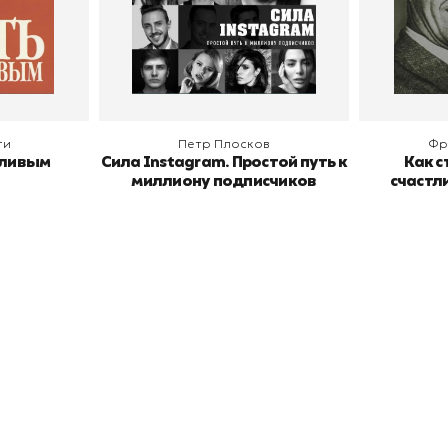
В корзину
В
ги
Петр Плосков
Фр
тливым
Сила Instagram. Простой путь к
Как с
миллиону подписчиков
счастл