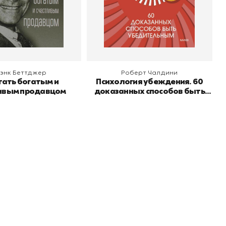
 корзину
В корзину
энк Беттджер
Роберт Чалдини
тать богатым и
Психология убеждения. 60
ивым продавцом
доказанных способов быть
убедительным