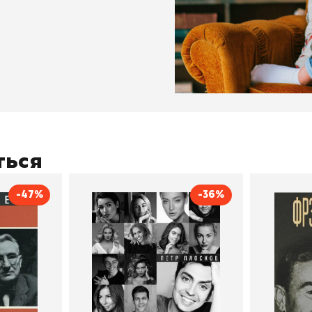
ться
-47%
-36%
тливым
Сила Instagram. Простой
Как с
путь к миллиону
счастл
Дейл Карнеги
пурри, Минск
подписчиков
Автор
Петр Плосков
Автор
Издательство
Бомбора
Издательств