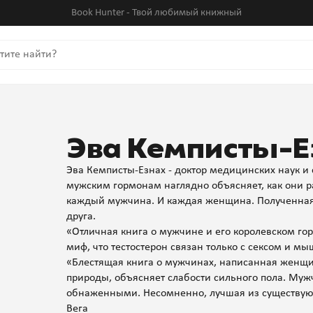
Book Hunter - Твой любимый книжный
Эва Кемписты-Е
Эва Кемписты-Езнах - доктор медицинских наук 
мужским гормонам наглядно объясняет, как они р
каждый мужчина. И каждая женщина. Полученная
друга.
«Отличная книга о мужчине и его королевском гор
миф, что тестостерон связан только с сексом и м
«Блестящая книга о мужчинах, написанная женщи
природы, объясняет слабости сильного пола. Му
обнаженными. Несомненно, лучшая из существующ
Вега