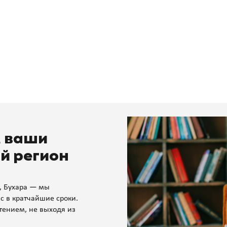
м ваши
й регион
, Бухара — мы
с в кратчайшие сроки.
тением, не выходя из