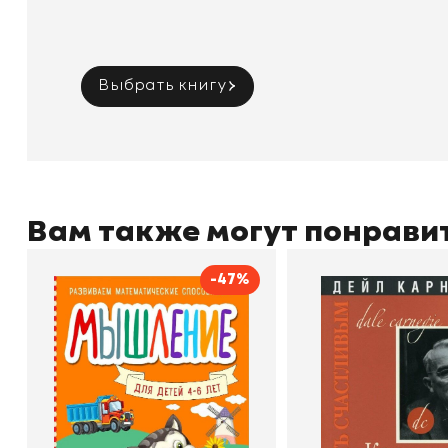
Выбрать книгу
Вам также могут понрави
-47%
Мышление
Как стать счас
Автор
Светлана Шкляревская
Автор
Издательство
Эксмодетство
Издательство
По