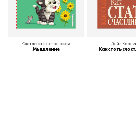
В корзину
В корзину
Светлана Шкляревская
Дейл Карне
Мышление
Как стать счас