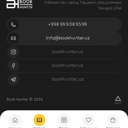
Узбекистан, город Ташкент, улица Амира
Темура 129А
+998 99 908 95 99
info@bookhunter.uz
bookhunter.uz
bookhunter.uz
bookhunter_uz
Book Hunter © 2026