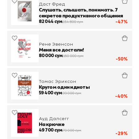
Даст Фред
Слушать, слышать, понимать. 7
секретов продуктивного общения
82 044 сум
-47%
154 800 сум
Рене Эвенсон
Меня все достали!
80 000 сум
160 000 сум
-50%
Томас Эриксон
Кругом одни идиоты
59 400 сум
99 000 сум
-40%
Ауд Далсегг
На крючке
49 700 сум
70 000 сум
-29%