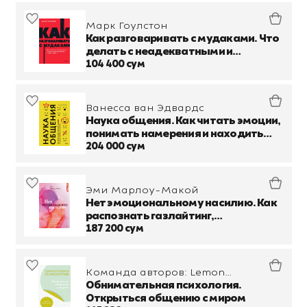
Марк Гоулстон
Как разговаривать с мудаками. Что
делать с неадекватными и
невыносимыми людьми в вашей
104 400 сум
жизни
Ванесса ван Эдвардс
Наука общения. Как читать эмоции,
понимать намерения и находить
общий язык с людьми
204 000 сум
Эми Марлоу-Макой
Нет эмоциональному насилию. Как
распознать газлайтинг,
противостоять ему и справиться с
187 200 сум
последствиями
Команда авторов: Lemon
Psychology - «Обнимательная
Обнимательная психология.
психология»
Открыться общению с миром