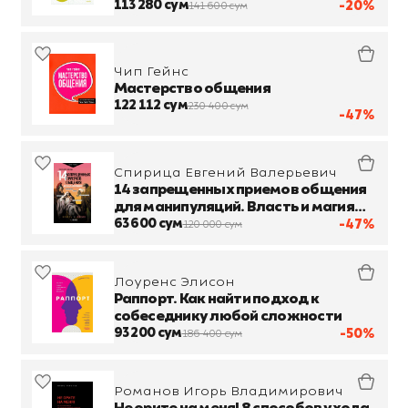
113 280 сум
-20%
141 600 сум
Чип Гейнс
Мастерство общения
122 112 сум
230 400 сум
-47%
Спирица Евгений Валерьевич
14 запрещенных приемов общения
для манипуляций. Власть и магия
слов
63 600 сум
-47%
120 000 сум
Лоуренс Элисон
Раппорт. Как найти подход к
собеседнику любой сложности
93 200 сум
-50%
186 400 сум
Романов Игорь Владимирович