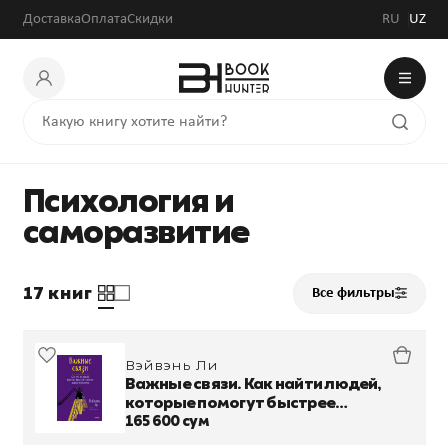
Доставка
Оплата
Скидки
RU
UZ
Психология и
саморазвитие
17 книг
Все фильтры
Вэйвэнь Ли
Важные связи. Как найти людей,
которые помогут быстрее
двигаться вперед
165 600 сум