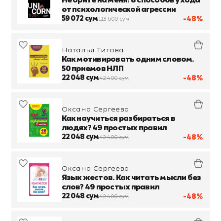
Не орите на меня! 8 способов ухода
от психологической агрессии
59 072 сум
-48%
113 600 сум
Наталья Титова
Как мотивировать одним словом.
50 приемов НЛП
22 048 сум
-48%
42 400 сум
Оксана Сергеева
Как научиться разбираться в
людях? 49 простых правил
22 048 сум
-48%
42 400 сум
Оксана Сергеева
Язык жестов. Как читать мысли без
слов? 49 простых правил
22 048 сум
-48%
42 400 сум