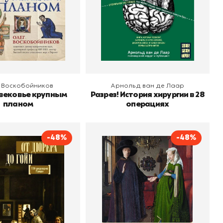
 корзину
В корзину
 Воскобойников
Арнольд ван де Лаар
вековье крупным
Разрез! История хирургии в 28
планом
операциях
-48%
-48%
ера до Гойи. 100
От Джотто до Тициана.
евров Прадо
Титаны Возрождения
Анна Мулен
Автор
Волкова Паола
о
АСТ
Издательство
Дмитриевна
АСТ