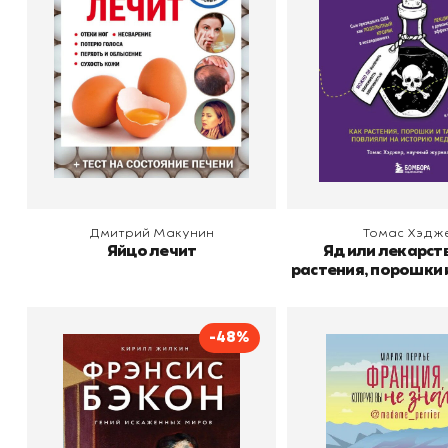
Издательство
историю мед
В корзину
В корзину
Дмитрий Макунин
Томас Хэдж
Яйцо лечит
Яд или лекарст
растения, порошки 
повлияли на и
медицин
-48%
Фрэнсис Бэкон. Гений
Франция, котору
искаженных миров
знали
Автор
Жилкин Кирилл
Автор
М
Издательство
Александрович
Бомбора
Издательство