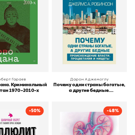
иминальный
богатые, а другие
тан 1970–2010-х
бедные. Происхождение
Роберт Гараев
Автор
Дарон Аджемоглу
о
Individuum
Издательство
АСТ
власти, процветания и
нищеты
 корзину
В корзину
оберт Гараев
Дарон Аджемоглу
ана. Криминальный
Почему одни страны богатые,
тан 1970–2010-х
а другие бедные.
Происхождение власти,
процветания и нищеты
-50%
-48%
лит. Циничный
Хроническая болезнь
от главного врага
почек. Руководство для
женщин
практических врачей
Кристина Фогацци
Автор
Прохорович Елена