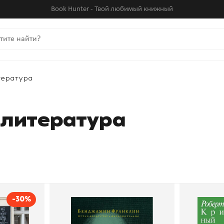
Book Hunter - Твой любимый книжный
тература
 литература
-30%
е. Как
Путь к богатству.
Сл