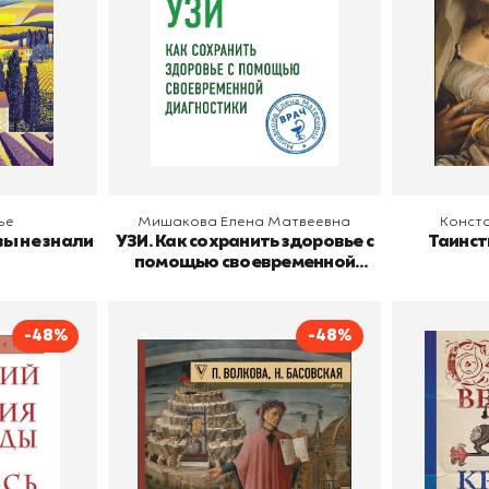
В корзину
В
ье
Мишакова Елена Матвеевна
Конст
ы не знали
УЗИ. Как сохранить здоровье с
Таинст
помощью своевременной
диагностики
-48%
-48%
седы.
Средневековье: большая
Средне
й
книга истории, искусства,
литературы
Конфуций
Автор
Волкова Паола
Автор
Эксмо
Издательство
Дмитриевна
АСТ
Издательств