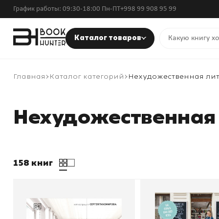
График работы: 09:30-18:00 Пн-ПТ
+998 99 908 95 99
Каталог товаров
Главная
Каталог категорий
Нехудожественная ли
Нехудожественная
158 книг
Дизайн интерьера с
Дело в шоколад