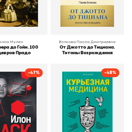
 корзину
В корзину
Анна Мулен
Волкова Паола Дмитриевна
ера до Гойи. 100
От Джотто до Тициана.
евров Прадо
Титаны Возрождения
-47%
-48%
аск. Откровенно
Курьезная медицина.
говоря...
Факты и истории,
о
Попурри, Минск
которые шокируют даже
Автор
Юрген Братер
Издательство
Бомбора
врачей