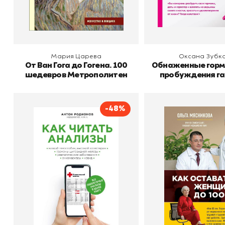
В корзину
В корзину
Мария Царева
Оксана Зубк
От Ван Гога до Гогена. 100
Обнаженные горм
шедевров Метрополитен
пробуждения г
здоровья и 
-48%
Как читать анализы. Все
Как остават
лабораторные анализы в
Женщиной до 1
одной книге
Автор
Родионов Антон
Автор
Мяс
Издательство
Владимирович
Эксмо
Издательство
В корзину
В корзину