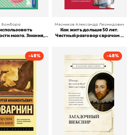
Бомбора
Мясников Александр Леонидович
 использовать
Как жить дольше 50 лет.
сти мозга. Знания,
Честный разговор с врачом о
 займут много места
лекарствах и медицине
-48%
-48%
ство спора. Как
Загадочный Шекспир
итать книги
Автор
Николас Роу
Издательство
АСТ
Поварнин Сергей
о
Иннокентьевич
АСТ
 корзину
В корзину