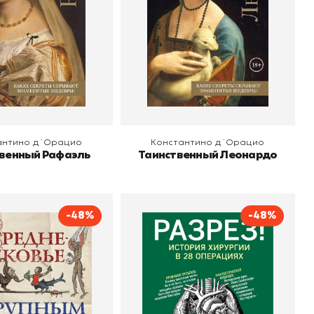
 корзину
В корзину
антино д`Орацио
Константино д`Орацио
венный Рафаэль
Таинственный Леонардо
-48%
-48%
вековье крупным
Разрез! История хирургии
планом
в 28 операциях
Олег Воскобойников
Автор
Арнольд ван де Лаар
о
Бомбора
Издательство
Бомбора