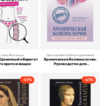
о
Бомбора
Издательство
Адамовна
Эксмо
 корзину
В корзину
стина Фогацци
Прохорович Елена Адамовна
 Циничный оберег от
Хроническая болезнь почек.
го врага женщин
Руководство для
практических врачей
-47%
-47%
венный Рафаэль
Таинственный Леонардо
Константино д`Орацио
Автор
Константино д`Орацио
о
Эксмо
Издательство
Эксмо