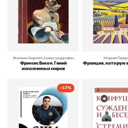
В корзину
В корзину
Жилкин Кирилл Александрович
Мария Перр
Фрэнсис Бэкон. Гений
Франция, которую в
искаженных миров
-47%
США. Все тонкости
Суждения и бе
Конфуци
Автор
Константин Тябут
Издательство
АСТ
Автор
Издательство