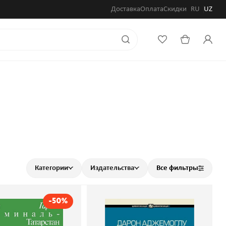
Доставка
Оплата
Скидки
RU
UZ
Категории
Издательства
Все фильтры
-50%
ово пацана.
Почему одни страны