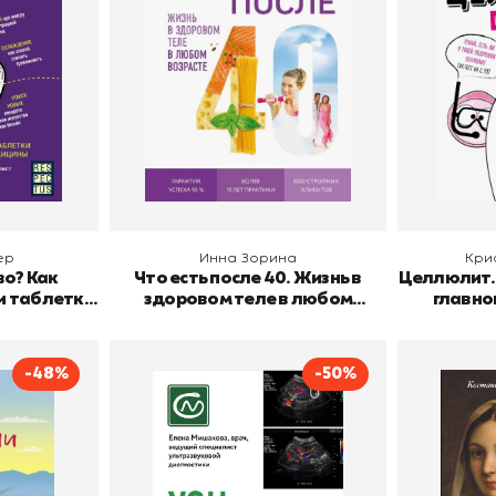
Бомбора
Издательство
Эксмо
Издательств
ицины
В корзину
В
ер
Инна Зорина
Кри
во? Как
Что есть после 40. Жизнь в
Целлюлит.
и таблетки
здоровом теле в любом
главно
сторию
возрасте
ы
-48%
-50%
ю вы не
УЗИ. Как сохранить
Таинст
здоровье с помощью
Автор
Издательств
своевременной
ария Перрье
Автор
Мишакова Елена
АСТ
Издательство
Матвеевна
Эксмо
диагностики