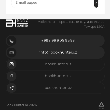
Узбекистан, город Ташкент, улица Амира
Темура 129А
+998 99 908 95 99
info@bookhunter.uz
bookhunter.uz
bookhunter.uz
bookhunter_uz
Book Hunter © 2026