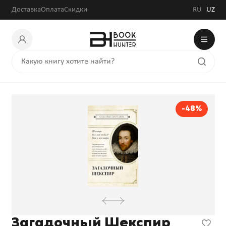
Доставка
Оплата
Скидки
RU
UZ
-48%
Загадочный Шекспир