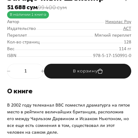
51 688 сум
99 400 сум
В наличии 1 книга
Автор
Николас Роу
Издательство
АСТ
Переплет
Мягкий переплет
Кол-во страниц
128
Вес
114 гг
ISBN
978-5-17-150991-0
В корзину
О книге
В 2002 году телеканал BBC поместил драматурга на пятое
место в рейтинге величайших британцев, расположив
его между Чарльзом Дарвином и Исааком Ньютоном, но
все еще есть сомнения в том, существовал ли этот
человек на самом деле.