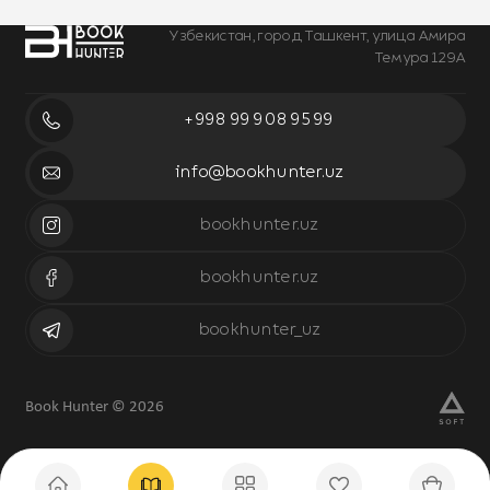
Узбекистан, город Ташкент, улица Амира
Темура 129А
+998 99 908 95 99
info@bookhunter.uz
bookhunter.uz
bookhunter.uz
bookhunter_uz
Book Hunter © 2026