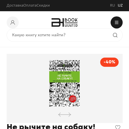
Доставка
Оплата
Скидки
RU
UZ
-40%
Не рычите на собаку!